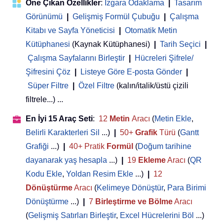
Öne Çıkan Özellikler
:
Izgara Odaklama
|
Tasarım
Görünümü
|
Gelişmiş Formül Çubuğu
|
Çalışma
Kitabı ve Sayfa Yöneticisi
 | 
Otomatik Metin
Kütüphanesi
(Kaynak Kütüphanesi)
|
Tarih Seçici
|
Çalışma Sayfalarını Birleştir
|
Hücreleri Şifrele/
Şifresini Çöz
|
Listeye Göre E-posta Gönder
|
Süper Filtre
|
Özel Filtre
(kalın/italik/üstü çizili
filtrele...) ...
En İyi 15 Araç Seti
:
12
Metin
Aracı
(
Metin Ekle
,
Belirli Karakterleri Sil
...)
|
50+
Grafik
Türü
(
Gantt
Grafiği
...)
|
40+ Pratik
Formül
(
Doğum tarihine
dayanarak yaş hesapla
...)
|
19
Ekleme
Aracı
(
QR
Kodu Ekle
,
Yoldan Resim Ekle
...)
|
12
Dönüştürme
Aracı
(
Kelimeye Dönüştür
,
Para Birimi
Dönüştürme
...)
|
7
Birleştirme ve Bölme
Aracı
(
Gelişmiş Satırları Birleştir
,
Excel Hücrelerini Böl
...)