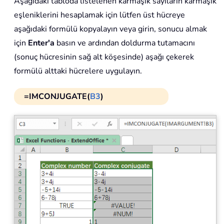
Aşağıdaki tabloda listelenen karmaşık sayıların karmaşık
eşleniklerini hesaplamak için lütfen üst hücreye
aşağıdaki formülü kopyalayın veya girin, sonucu almak
için
Enter'a
basın ve ardından doldurma tutamacını
(sonuç hücresinin sağ alt köşesinde) aşağı çekerek
formülü alttaki hücrelere uygulayın.
=IMCONJUGATE(
B3
)