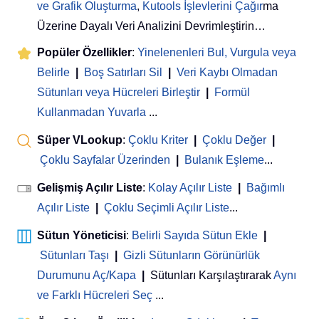
ve Grafik Oluşturma
,
Kutools İşlevlerini Çağır
ma
Üzerine Dayalı Veri Analizini Devrimleştirin…
Popüler Özellikler
:
Yinelenenleri Bul, Vurgula veya
Belirle
|
Boş Satırları Sil
|
Veri Kaybı Olmadan
Sütunları veya Hücreleri Birleştir
|
Formül
Kullanmadan Yuvarla
...
Süper VLookup
:
Çoklu Kriter
|
Çoklu Değer
|
Çoklu Sayfalar Üzerinden
|
Bulanık Eşleme
...
Gelişmiş Açılır Liste
:
Kolay Açılır Liste
|
Bağımlı
Açılır Liste
|
Çoklu Seçimli Açılır Liste
...
Sütun Yöneticisi
:
Belirli Sayıda Sütun Ekle
|
Sütunları Taşı
|
Gizli Sütunların Görünürlük
Durumunu Aç/Kapa
|
Sütunları Karşılaştırarak
Aynı
ve Farklı Hücreleri Seç
...