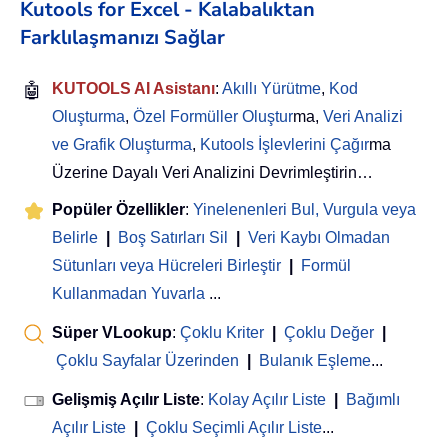
Kutools for Excel - Kalabalıktan
Farklılaşmanızı Sağlar
🤖
KUTOOLS AI Asistanı
:
Akıllı Yürütme
,
Kod
Oluşturma
,
Özel Formüller Oluştur
ma,
Veri Analizi
ve Grafik Oluşturma
,
Kutools İşlevlerini Çağır
ma
Üzerine Dayalı Veri Analizini Devrimleştirin…
Popüler Özellikler
:
Yinelenenleri Bul, Vurgula veya
Belirle
|
Boş Satırları Sil
|
Veri Kaybı Olmadan
Sütunları veya Hücreleri Birleştir
|
Formül
Kullanmadan Yuvarla
...
Süper VLookup
:
Çoklu Kriter
|
Çoklu Değer
|
Çoklu Sayfalar Üzerinden
|
Bulanık Eşleme
...
Gelişmiş Açılır Liste
:
Kolay Açılır Liste
|
Bağımlı
Açılır Liste
|
Çoklu Seçimli Açılır Liste
...