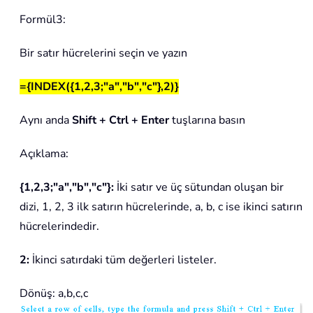
Formül3:
Bir satır hücrelerini seçin ve yazın
={INDEX({1,2,3;"a","b","c"},2)}
Aynı anda
Shift + Ctrl + Enter
tuşlarına basın
Açıklama:
{1,2,3;"a","b","c"}:
İki satır ve üç sütundan oluşan bir
dizi, 1, 2, 3 ilk satırın hücrelerinde, a, b, c ise ikinci satırın
hücrelerindedir.
2:
İkinci satırdaki tüm değerleri listeler.
Dönüş: a,b,c,c