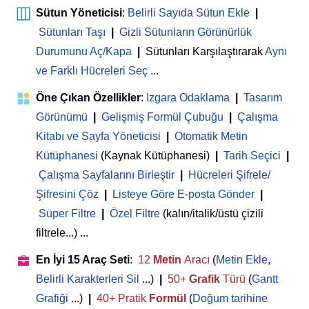
Sütun Yöneticisi
:
Belirli Sayıda Sütun Ekle
|
Sütunları Taşı
|
Gizli Sütunların Görünürlük
Durumunu Aç/Kapa
|
Sütunları Karşılaştırarak
Aynı
ve Farklı Hücreleri Seç
...
Öne Çıkan Özellikler
:
Izgara Odaklama
|
Tasarım
Görünümü
|
Gelişmiş Formül Çubuğu
|
Çalışma
Kitabı ve Sayfa Yöneticisi
 | 
Otomatik Metin
Kütüphanesi
(Kaynak Kütüphanesi)
|
Tarih Seçici
|
Çalışma Sayfalarını Birleştir
|
Hücreleri Şifrele/
Şifresini Çöz
|
Listeye Göre E-posta Gönder
|
Süper Filtre
|
Özel Filtre
(kalın/italik/üstü çizili
filtrele...) ...
En İyi 15 Araç Seti
:
12
Metin
Aracı
(
Metin Ekle
,
Belirli Karakterleri Sil
...)
|
50+
Grafik
Türü
(
Gantt
Grafiği
...)
|
40+ Pratik
Formül
(
Doğum tarihine