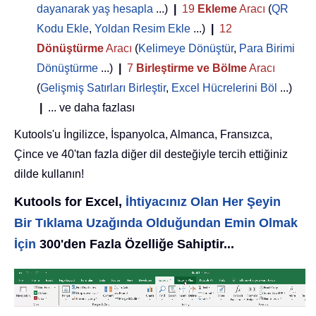
dayanarak yaş hesapla
...)
|
19
Ekleme
Aracı
(
QR
Kodu Ekle
,
Yoldan Resim Ekle
...)
|
12
Dönüştürme
Aracı
(
Kelimeye Dönüştür
,
Para Birimi
Dönüştürme
...)
|
7
Birleştirme ve Bölme
Aracı
(
Gelişmiş Satırları Birleştir
,
Excel Hücrelerini Böl
...)
|
... ve daha fazlası
Kutools'u İngilizce, İspanyolca, Almanca, Fransızca,
Çince ve 40'tan fazla diğer dil desteğiyle tercih ettiğiniz
dilde kullanın!
Kutools for Excel,
İhtiyacınız Olan Her Şeyin
Bir Tıklama Uzağında Olduğundan Emin Olmak
İçin
300'den Fazla Özelliğe Sahiptir...