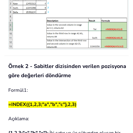
Örnek 2 - Sabitler dizisinden verilen pozisyona
göre değerleri döndürme
Formül1:
=INDEX({1,2,3;"a","b","c"},2,3)
Açıklama: