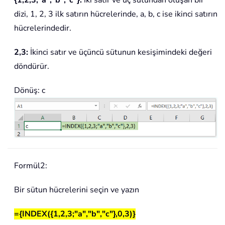
{1,2,3;"a","b","c"}:
İki satır ve üç sütundan oluşan bir
dizi, 1, 2, 3 ilk satırın hücrelerinde, a, b, c ise ikinci satırın
hücrelerindedir.
2,3:
İkinci satır ve üçüncü sütunun kesişimindeki değeri
döndürür.
Dönüş: c
Formül2:
Bir sütun hücrelerini seçin ve yazın
={INDEX({1,2,3;"a","b","c"},0,3)}