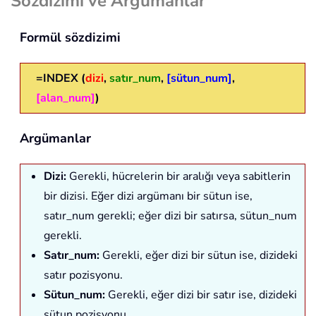
Sözdizimi ve Argümanlar
Formül sözdizimi
=INDEX (
dizi
,
satır_num
,
[sütun_num]
,
[alan_num]
)
Argümanlar
Dizi:
Gerekli, hücrelerin bir aralığı veya sabitlerin
bir dizisi. Eğer dizi argümanı bir sütun ise,
satır_num gerekli; eğer dizi bir satırsa, sütun_num
gerekli.
Satır_num:
Gerekli, eğer dizi bir sütun ise, dizideki
satır pozisyonu.
Sütun_num:
Gerekli, eğer dizi bir satır ise, dizideki
sütun pozisyonu.