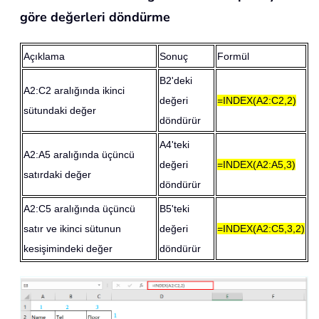
göre değerleri döndürme
Açıklama
Sonuç
Formül
B2'deki
A2:C2 aralığında ikinci
değeri
=INDEX(A2:C2,2)
sütundaki değer
döndürür
A4'teki
A2:A5 aralığında üçüncü
değeri
=INDEX(A2:A5,3)
satırdaki değer
döndürür
A2:C5 aralığında üçüncü
B5'teki
satır ve ikinci sütunun
değeri
=INDEX(A2:C5,3,2)
kesişimindeki değer
döndürür