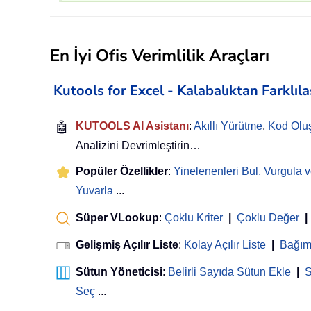
En İyi Ofis Verimlilik Araçları
Kutools for Excel - Kalabalıktan Farklıl
🤖
KUTOOLS AI Asistanı
:
Akıllı Yürütme
,
Kod Olu
Analizini Devrimleştirin…
Popüler Özellikler
:
Yinelenenleri Bul, Vurgula v
Yuvarla
...
Süper VLookup
:
Çoklu Kriter
|
Çoklu Değer
|
Gelişmiş Açılır Liste
:
Kolay Açılır Liste
|
Bağıml
Sütun Yöneticisi
:
Belirli Sayıda Sütun Ekle
|
S
Seç
...