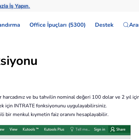
zla İş Yapın.
landırma
Office İpuçları (5300)
Destek
Ar
siyonu
r harcadınız ve bu tahvilin nominal değeri 100 dolar ve 2 yıl iç
ek için INTRATE fonksiyonunu uygulayabilirsiniz.
i bir menkul kıymetin faiz oranını hesaplayabilir.