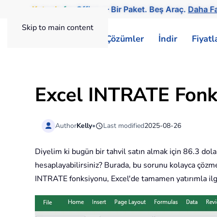
Kutools
for
Office
— Bir Paket. Beş Araç.
Daha Fa
Skip to main content
ExtendOffice
Çözümler
İndir
Fiyat
Excel INTRATE Fonk
Author
Kelly
•
Last modified
2025-08-26
Diyelim ki bugün bir tahvil satın almak için 86.3 dola
hesaplayabilirsiniz? Burada, bu sorunu kolayca çözm
INTRATE fonksiyonu, Excel'de tamamen yatırımla ilgil