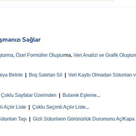
aşmanızı Sağlar
şturma
,
Özel Formüller Oluştur
ma,
Veri Analizi ve Grafik Oluştu
eya Belirle
|
Boş Satırları Sil
|
Veri Kaybı Olmadan Sütunları ve
Çoklu Sayfalar Üzerinden
|
Bulanık Eşleme
...
ı Açılır Liste
|
Çoklu Seçimli Açılır Liste
...
ütunları Taşı
|
Gizli Sütunların Görünürlük Durumunu Aç/Kapa