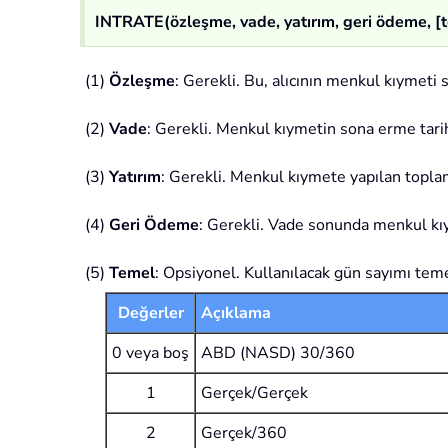
INTRATE(özleşme, vade, yatırım, geri ödeme, [
(1)
Özleşme
: Gerekli. Bu, alıcının menkul kıymeti s
(2)
Vade
: Gerekli. Menkul kıymetin sona erme tarih
(3)
Yatırım
: Gerekli. Menkul kıymete yapılan toplam
(4)
Geri Ödeme
: Gerekli. Vade sonunda menkul kıy
(5)
Temel
: Opsiyonel. Kullanılacak gün sayımı temel
Değerler
Açıklama
0 veya boş
ABD (NASD) 30/360
1
Gerçek/Gerçek
2
Gerçek/360