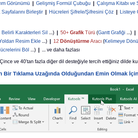
rım Görünümü
|
Gelişmiş Formül Çubuğu
|
Çalışma Kitabı ve 
Sayfalarını Birleştir
|
Hücreleri Şifrele/Şifresini Çöz
|
Listeye
,
Belirli Karakterleri Sil
...)
|
50+
Grafik
Türü
(
Gantt Grafiği
...)
|
Yoldan Resim Ekle
...)
|
12
Dönüştürme
Aracı
(
Kelimeye Dönü
ücrelerini Böl
...)
|
... ve daha fazlası
nce ve 40'tan fazla diğer dil desteğiyle tercih ettiğiniz dilde ku
yin Bir Tıklama Uzağında Olduğundan Emin Olmak İçi