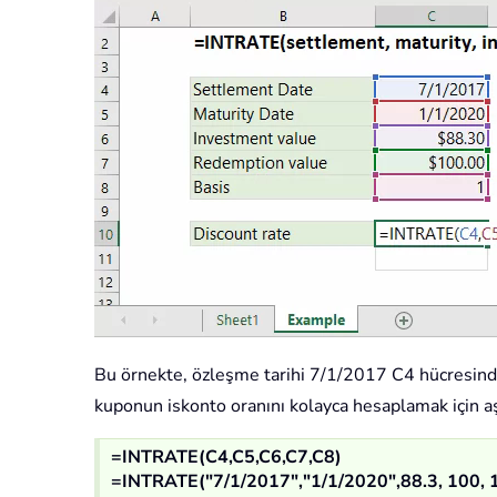
Bu örnekte, özleşme tarihi 7/1/2017 C4 hücresinde
kuponun iskonto oranını kolayca hesaplamak için aşa
=INTRATE(C4,C5,C6,C7,C8)
=INTRATE("7/1/2017","1/1/2020",88.3, 100, 