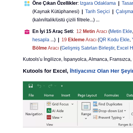
Öne Çıkan Özellikler
:
Izgara Odaklama
|
Tasa
(Kaynak Kütüphanesi)
|
Tarih Seçici
|
Çalışma 
(kalın/italik/üstü çizili filtrele...) ...
En İyi 15 Araç Seti
:
12
Metin
Aracı
(
Metin Ekle
hesapla
...)
|
19
Ekleme
Aracı
(
QR Kodu Ekle
,
Bölme
Aracı
(
Gelişmiş Satırları Birleştir
,
Excel H
Kutools'u İngilizce, İspanyolca, Almanca, Fransızca, Çi
Kutools for Excel,
İhtiyacınız Olan Her Şe