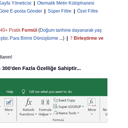
Sayfa Yöneticisi
 | 
Otomatik Metin Kütüphanesi
 Göre E-posta Gönder
|
Süper Filtre
|
Özel Filtre
40+ Pratik
Formül
(
Doğum tarihine dayanarak yaş
ştür
,
Para Birimi Dönüştürme
...)
|
7
Birleştirme ve
llanın!
n
300'den Fazla Özelliğe Sahiptir...