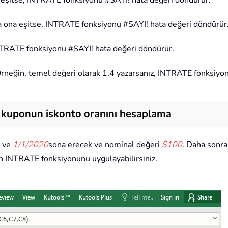
 eşitse, INTRATE fonksiyonu #SAYI! hata değeri döndürür.
ya ona eşitse, INTRATE fonksiyonu #SAYI! hata değeri döndürür
NTRATE fonksiyonu #SAYI! hata değeri döndürür.
Örneğin, temel değeri olarak 1.4 yazarsanız, INTRATE fonksiyon
a kuponun iskonto oranını hesaplama
i ve
1/1/2020
sona erecek ve nominal değeri
$100
. Daha sonra
n INTRATE fonksiyonunu uygulayabilirsiniz.