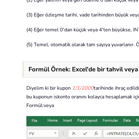
(2) Eğer yatırım veya geri ödeme 0'dan küçük veya
(3) Eğer özleşme tarihi, vade tarihinden büyük ve
(4) Eğer temel 0'dan küçük veya 4'ten büyükse, I
(5) Temel, otomatik olarak tam sayıya yuvarlanır. 
Formül Örnek: Excel'de bir tahvil vey
Diyelim ki bir kupon
1/1/2000
tarihinde ihraç edild
bu kuponun iskonto oranını kolayca hesaplamak içi
Formül:veya