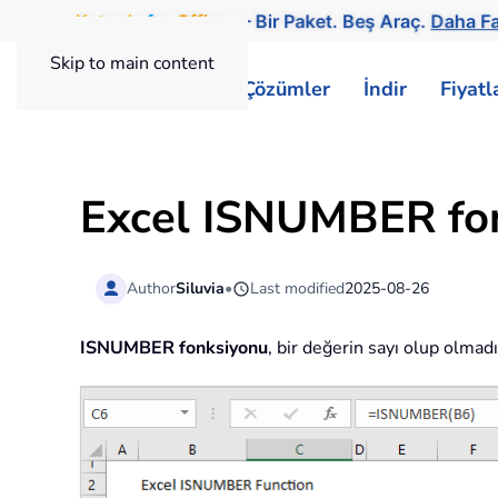
Kutools
for
Office
— Bir Paket. Beş Araç.
Daha Fa
Skip to main content
ExtendOffice
Çözümler
İndir
Fiyat
Excel ISNUMBER fo
Author
Siluvia
•
Last modified
2025-08-26
ISNUMBER fonksiyonu
, bir değerin sayı olup olmad