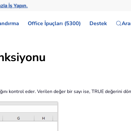
zla İş Yapın.
landırma
Office İpuçları (5300)
Destek
Ar
nksiyonu
ığını kontrol eder. Verilen değer bir sayı ise, TRUE değerini d