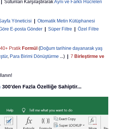
|
Sütunları Karşılaştırarak
Aynı ve Farklı Hücreleri
Sayfa Yöneticisi
 | 
Otomatik Metin Kütüphanesi
 Göre E-posta Gönder
|
Süper Filtre
|
Özel Filtre
40+ Pratik
Formül
(
Doğum tarihine dayanarak yaş
ştür
,
Para Birimi Dönüştürme
...)
|
7
Birleştirme ve
llanın!
n
300'den Fazla Özelliğe Sahiptir...