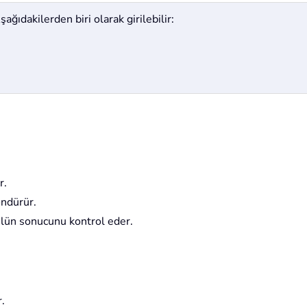
ağıdakilerden biri olarak girilebilir:
r.
öndürür.
mülün sonucunu kontrol eder.
.