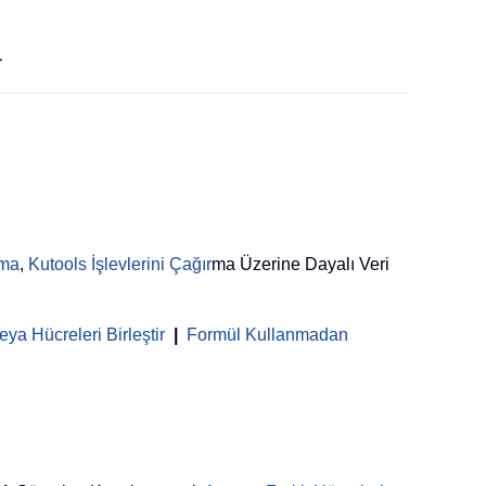
.
rma
,
Kutools İşlevlerini Çağır
ma Üzerine Dayalı Veri
ya Hücreleri Birleştir
|
Formül Kullanmadan