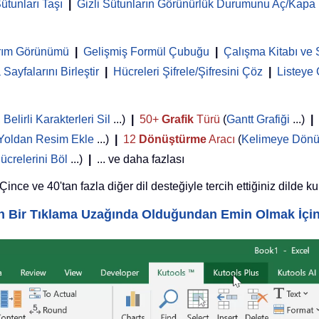
ütunları Taşı
|
Gizli Sütunların Görünürlük Durumunu Aç/Kapa
rım Görünümü
|
Gelişmiş Formül Çubuğu
|
Çalışma Kitabı ve 
Sayfalarını Birleştir
|
Hücreleri Şifrele/Şifresini Çöz
|
Listeye
,
Belirli Karakterleri Sil
...)
|
50+
Grafik
Türü
(
Gantt Grafiği
...)
|
Yoldan Resim Ekle
...)
|
12
Dönüştürme
Aracı
(
Kelimeye Dönü
ücrelerini Böl
...)
|
... ve daha fazlası
nce ve 40'tan fazla diğer dil desteğiyle tercih ettiğiniz dilde ku
yin Bir Tıklama Uzağında Olduğundan Emin Olmak İçi