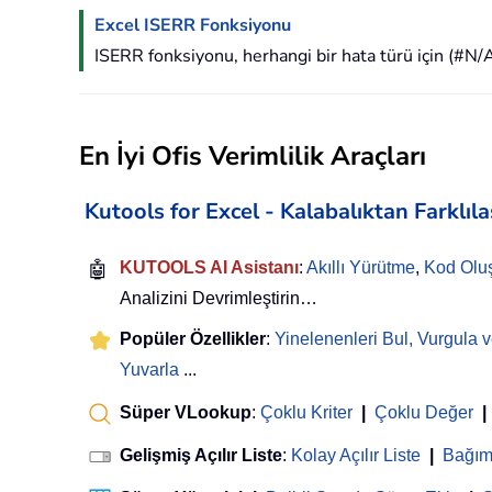
Excel ISERR Fonksiyonu
ISERR fonksiyonu, herhangi bir hata türü için (#N
En İyi Ofis Verimlilik Araçları
Kutools for Excel - Kalabalıktan Farklıl
🤖
KUTOOLS AI Asistanı
:
Akıllı Yürütme
,
Kod Olu
Analizini Devrimleştirin…
Popüler Özellikler
:
Yinelenenleri Bul, Vurgula v
Yuvarla
...
Süper VLookup
:
Çoklu Kriter
|
Çoklu Değer
|
Gelişmiş Açılır Liste
:
Kolay Açılır Liste
|
Bağıml