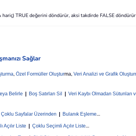
/A hariç) TRUE değerini döndürür, aksi takdirde FALSE döndürür
aşmanızı Sağlar
şturma
,
Özel Formüller Oluştur
ma,
Veri Analizi ve Grafik Oluştu
eya Belirle
|
Boş Satırları Sil
|
Veri Kaybı Olmadan Sütunları ve
Çoklu Sayfalar Üzerinden
|
Bulanık Eşleme
...
ı Açılır Liste
|
Çoklu Seçimli Açılır Liste
...