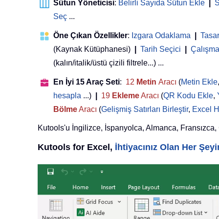
Sütun Yöneticisi
:
Belirli Sayıda Sütun Ekle
|
S
Seç
...
Öne Çıkan Özellikler
:
Izgara Odaklama
|
Tasa
(Kaynak Kütüphanesi)
|
Tarih Seçici
|
Çalışma 
(kalın/italik/üstü çizili filtrele...) ...
En İyi 15 Araç Seti
:
12
Metin
Aracı
(
Metin Ekle
hesapla
...)
|
19
Ekleme
Aracı
(
QR Kodu Ekle
,
Bölme
Aracı
(
Gelişmiş Satırları Birleştir
,
Excel H
Kutools'u İngilizce, İspanyolca, Almanca, Fransızca, Çi
Kutools for Excel,
İhtiyacınız Olan Her Şe