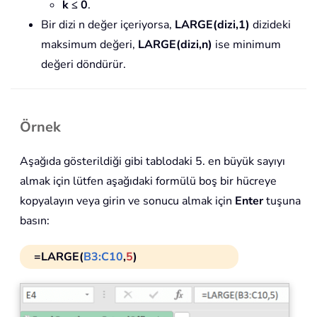
k ≤ 0
.
Bir dizi n değer içeriyorsa,
LARGE(dizi,1)
dizideki
maksimum değeri,
LARGE(dizi,n)
ise minimum
değeri döndürür.
Örnek
Aşağıda gösterildiği gibi tablodaki 5. en büyük sayıyı
almak için lütfen aşağıdaki formülü boş bir hücreye
kopyalayın veya girin ve sonucu almak için
Enter
tuşuna
basın:
=LARGE(
B3:C10
,
5
)