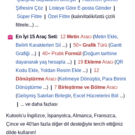
Şifresini Çöz
|
Listeye Göre E-posta Gönder
|
Süper Filtre
|
Özel Filtre
(kalın/italik/üstü çizili
filtrele...) ...
En İyi 15 Araç Seti
:
12
Metin
Aracı
(
Metin Ekle
,
Belirli Karakterleri Sil
...)
|
50+
Grafik
Türü
(
Gantt
Grafiği
...)
|
40+ Pratik
Formül
(
Doğum tarihine
dayanarak yaş hesapla
...)
|
19
Ekleme
Aracı
(
QR
Kodu Ekle
,
Yoldan Resim Ekle
...)
|
12
Dönüştürme
Aracı
(
Kelimeye Dönüştür
,
Para Birimi
Dönüştürme
...)
|
7
Birleştirme ve Bölme
Aracı
(
Gelişmiş Satırları Birleştir
,
Excel Hücrelerini Böl
...)
|
... ve daha fazlası
Kutools'u İngilizce, İspanyolca, Almanca, Fransızca,
Çince ve 40'tan fazla diğer dil desteğiyle tercih ettiğiniz
dilde kullanın!