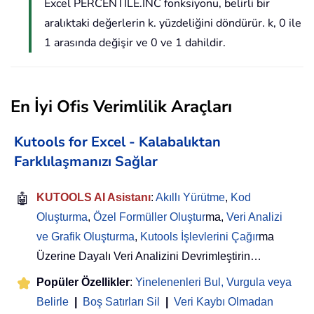
Excel PERCENTILE.INC fonksiyonu, belirli bir
aralıktaki değerlerin k. yüzdeliğini döndürür. k, 0 ile
1 arasında değişir ve 0 ve 1 dahildir.
En İyi Ofis Verimlilik Araçları
Kutools for Excel - Kalabalıktan
Farklılaşmanızı Sağlar
🤖
KUTOOLS AI Asistanı
:
Akıllı Yürütme
,
Kod
Oluşturma
,
Özel Formüller Oluştur
ma,
Veri Analizi
ve Grafik Oluşturma
,
Kutools İşlevlerini Çağır
ma
Üzerine Dayalı Veri Analizini Devrimleştirin…
Popüler Özellikler
:
Yinelenenleri Bul, Vurgula veya
Belirle
|
Boş Satırları Sil
|
Veri Kaybı Olmadan