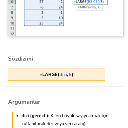
Sözdizimi
=LARGE(
dizi
,
k
)
Argümanlar
dizi (gerekli):
K. en büyü
k
sayıyı almak için
kullanılacak dizi veya veri aralığı.