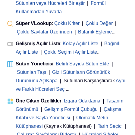
Sütunları veya Hücreleri Birleştir
|
Formül
Kullanmadan Yuvarla
...
Süper VLookup
:
Çoklu Kriter
|
Çoklu Değer
|
Çoklu Sayfalar Üzerinden
|
Bulanık Eşleme
...
Gelişmiş Açılır Liste
:
Kolay Açılır Liste
|
Bağımlı
Açılır Liste
|
Çoklu Seçimli Açılır Liste
...
Sütun Yöneticisi
:
Belirli Sayıda Sütun Ekle
|
Sütunları Taşı
|
Gizli Sütunların Görünürlük
Durumunu Aç/Kapa
|
Sütunları Karşılaştırarak
Aynı
ve Farklı Hücreleri Seç
...
Öne Çıkan Özellikler
:
Izgara Odaklama
|
Tasarım
Görünümü
|
Gelişmiş Formül Çubuğu
|
Çalışma
Kitabı ve Sayfa Yöneticisi
 | 
Otomatik Metin
Kütüphanesi
(Kaynak Kütüphanesi)
|
Tarih Seçici
|
Çalışma Sayfalarını Birleştir
|
Hücreleri Şifrele/