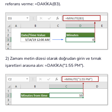
referans verme: =DAKİKA(B3).
2) Zamanı metin dizesi olarak doğrudan girin ve tırnak
işaretleri arasına alın: =DAKİKA("1:55 PM").