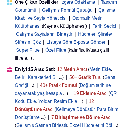
Öne Çıkan Özellikler
:
Izgara Odaklama
|
Tasarım
Görünümü
|
Gelişmiş Formül Çubuğu
|
Çalışma
Kitabı ve Sayfa Yöneticisi
 | 
Otomatik Metin
Kütüphanesi
(Kaynak Kütüphanesi)
|
Tarih Seçici
|
Çalışma Sayfalarını Birleştir
|
Hücreleri Şifrele/
Şifresini Çöz
|
Listeye Göre E-posta Gönder
|
Süper Filtre
|
Özel Filtre
(kalın/italik/üstü çizili
filtrele...) ...
En İyi 15 Araç Seti
:
12
Metin
Aracı
(
Metin Ekle
,
Belirli Karakterleri Sil
...)
|
50+
Grafik
Türü
(
Gantt
Grafiği
...)
|
40+ Pratik
Formül
(
Doğum tarihine
dayanarak yaş hesapla
...)
|
19
Ekleme
Aracı
(
QR
Kodu Ekle
,
Yoldan Resim Ekle
...)
|
12
Dönüştürme
Aracı
(
Kelimeye Dönüştür
,
Para Birimi
Dönüştürme
...)
|
7
Birleştirme ve Bölme
Aracı
(
Gelişmiş Satırları Birleştir
,
Excel Hücrelerini Böl
...)