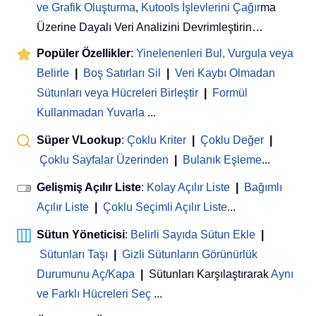
ve Grafik Oluşturma
,
Kutools İşlevlerini Çağır
ma
Üzerine Dayalı Veri Analizini Devrimleştirin…
Popüler Özellikler
:
Yinelenenleri Bul, Vurgula veya
Belirle
|
Boş Satırları Sil
|
Veri Kaybı Olmadan
Sütunları veya Hücreleri Birleştir
|
Formül
Kullanmadan Yuvarla
...
Süper VLookup
:
Çoklu Kriter
|
Çoklu Değer
|
Çoklu Sayfalar Üzerinden
|
Bulanık Eşleme
...
Gelişmiş Açılır Liste
:
Kolay Açılır Liste
|
Bağımlı
Açılır Liste
|
Çoklu Seçimli Açılır Liste
...
Sütun Yöneticisi
:
Belirli Sayıda Sütun Ekle
|
Sütunları Taşı
|
Gizli Sütunların Görünürlük
Durumunu Aç/Kapa
|
Sütunları Karşılaştırarak
Aynı
ve Farklı Hücreleri Seç
...