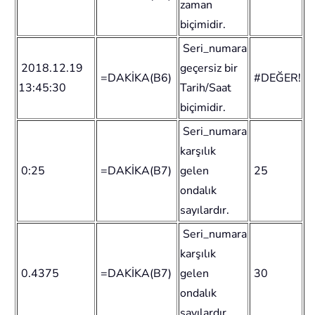
zaman
biçimidir.
Seri_numara
2018.12.19
geçersiz bir
=DAKİKA(B6)
#DEĞER!
13:45:30
Tarih/Saat
biçimidir.
Seri_numara
karşılık
0:25
=DAKİKA(B7)
gelen
25
ondalık
sayılardır.
Seri_numara
karşılık
0.4375
=DAKİKA(B7)
gelen
30
ondalık
sayılardır.