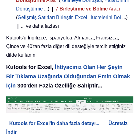
Dönüştürme
Aracı
(
Kelimeye Dönüştür
,
Para Birimi
Dönüştürme
...)
|
7
Birleştirme ve Bölme
Aracı
(
Gelişmiş Satırları Birleştir
,
Excel Hücrelerini Böl
...)
|
... ve daha fazlası
Kutools'u İngilizce, İspanyolca, Almanca, Fransızca,
Çince ve 40'tan fazla diğer dil desteğiyle tercih ettiğiniz
dilde kullanın!
Kutools for Excel,
İhtiyacınız Olan Her Şeyin
Bir Tıklama Uzağında Olduğundan Emin Olmak
İçin
300'den Fazla Özelliğe Sahiptir...
Kutools for Excel'in daha fazla detayı...
Ücretsiz
İndir