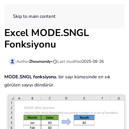
ExtendOffice
Skip to main content
Excel MODE.SNGL
Fonksiyonu
Author
Zhoumandy
•
Last modified
2025-08-26
MODE.SNGL fonksiyonu
, bir sayı kümesinde en sık
görülen sayıyı döndürür.