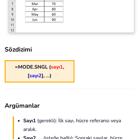
Sözdizimi
=MODE.SNGL (
sayı1
,
[
sayı2
],
...
)
Argümanlar
Sayı1
(gerekli): İlk sayı, hücre referansı veya
aralık.
Sayı2, ...
(isteğe bağlı): Sonraki sayılar, hücre