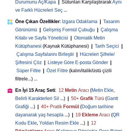
Durumunu Aç/Kapa
|
Sütunları Karşılaştırarak
Aynı
ve Farklı Hücreleri Seç
...
Öne Çıkan Özellikler
:
Izgara Odaklama
|
Tasarım
Görünümü
|
Gelişmiş Formül Çubuğu
|
Çalışma
Kitabı ve Sayfa Yöneticisi
 | 
Otomatik Metin
Kütüphanesi
(Kaynak Kütüphanesi)
|
Tarih Seçici
|
Çalışma Sayfalarını Birleştir
|
Hücreleri Şifrele/
Şifresini Çöz
|
Listeye Göre E-posta Gönder
|
Süper Filtre
|
Özel Filtre
(kalın/italik/üstü çizili
filtrele...) ...
En İyi 15 Araç Seti
:
12
Metin
Aracı
(
Metin Ekle
,
Belirli Karakterleri Sil
...)
|
50+
Grafik
Türü
(
Gantt
Grafiği
...)
|
40+ Pratik
Formül
(
Doğum tarihine
dayanarak yaş hesapla
...)
|
19
Ekleme
Aracı
(
QR
Kodu Ekle
,
Yoldan Resim Ekle
...)
|
12