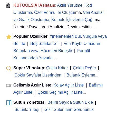
🤖
KUTOOLS AI Asistanı
:
Akıllı Yürütme
,
Kod
Oluşturma
,
Özel Formüller Oluştur
ma,
Veri Analizi
ve Grafik Oluşturma
,
Kutools İşlevlerini Çağır
ma
Üzerine Dayalı Veri Analizini Devrimleştirin…
Popüler Özellikler
:
Yinelenenleri Bul, Vurgula veya
Belirle
|
Boş Satırları Sil
|
Veri Kaybı Olmadan
Sütunları veya Hücreleri Birleştir
|
Formül
Kullanmadan Yuvarla
...
Süper VLookup
:
Çoklu Kriter
|
Çoklu Değer
|
Çoklu Sayfalar Üzerinden
|
Bulanık Eşleme
...
Gelişmiş Açılır Liste
:
Kolay Açılır Liste
|
Bağımlı
Açılır Liste
|
Çoklu Seçimli Açılır Liste
...
Sütun Yöneticisi
:
Belirli Sayıda Sütun Ekle
|
Sütunları Taşı
|
Gizli Sütunların Görünürlük