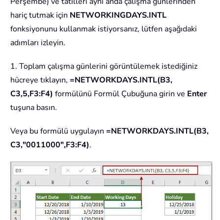
Perşembe) ve tatilleri aynı anda çalışma günlerinden
hariç tutmak için
NETWORKINGDAYS.INTL
fonksiyonunu kullanmak istiyorsanız, lütfen aşağıdaki
adımları izleyin.
1. Toplam çalışma günlerini görüntülemek istediğiniz
hücreye tıklayın,
=NETWORKDAYS.INTL(B3,
C3,5,F3:F4)
formülünü Formül Çubuğuna girin ve
Enter
tuşuna basın.
Veya bu formülü uygulayın
=NETWORKDAYS.INTL(B3,
C3,"0011000",F3:F4)
.