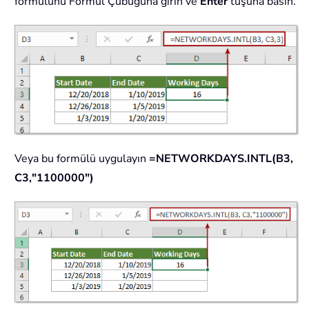
formülünü Formül Çubuğuna girin ve
Enter
tuşuna basın.
Veya bu formülü uygulayın
=NETWORKDAYS.INTL(B3,
C3,"1100000")