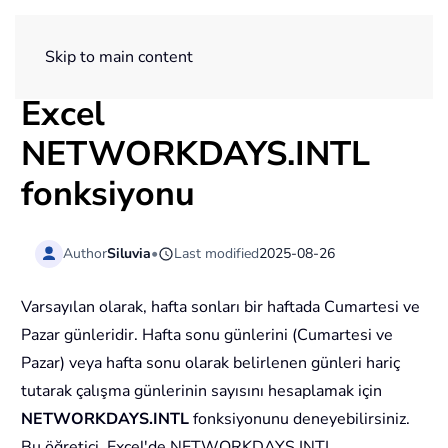
ExtendOffice
Skip to main content
Excel
NETWORKDAYS.INTL
fonksiyonu
Author
Siluvia
•
Last modified
2025-08-26
Varsayılan olarak, hafta sonları bir haftada Cumartesi ve
Pazar günleridir. Hafta sonu günlerini (Cumartesi ve
Pazar) veya hafta sonu olarak belirlenen günleri hariç
tutarak çalışma günlerinin sayısını hesaplamak için
NETWORKDAYS.INTL
fonksiyonunu deneyebilirsiniz.
Bu öğretici, Excel'de NETWORKDAYS.INTL