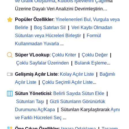
ve Grafik Oluşturma
,
Kutools İşlevlerini Çağır
ma
Üzerine Dayalı Veri Analizini Devrimleştirin…
Popüler Özellikler
:
Yinelenenleri Bul, Vurgula veya
Belirle
|
Boş Satırları Sil
|
Veri Kaybı Olmadan
Sütunları veya Hücreleri Birleştir
|
Formül
Kullanmadan Yuvarla
...
Süper VLookup
:
Çoklu Kriter
|
Çoklu Değer
|
Çoklu Sayfalar Üzerinden
|
Bulanık Eşleme
...
Gelişmiş Açılır Liste
:
Kolay Açılır Liste
|
Bağımlı
Açılır Liste
|
Çoklu Seçimli Açılır Liste
...
Sütun Yöneticisi
:
Belirli Sayıda Sütun Ekle
|
Sütunları Taşı
|
Gizli Sütunların Görünürlük
Durumunu Aç/Kapa
|
Sütunları Karşılaştırarak
Aynı
ve Farklı Hücreleri Seç
...
Öne Çıkan Özellikler
:
Izgara Odaklama
|
Tasarım