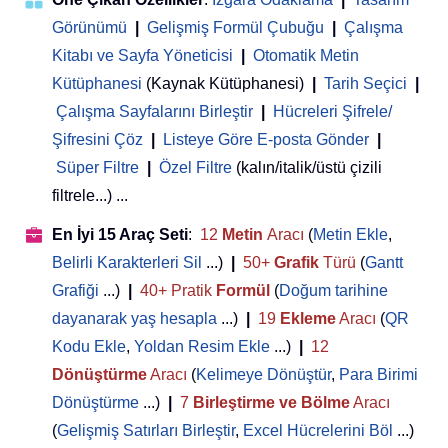
Görünümü
|
Gelişmiş Formül Çubuğu
|
Çalışma
Kitabı ve Sayfa Yöneticisi
 | 
Otomatik Metin
Kütüphanesi
(Kaynak Kütüphanesi)
|
Tarih Seçici
|
Çalışma Sayfalarını Birleştir
|
Hücreleri Şifrele/
Şifresini Çöz
|
Listeye Göre E-posta Gönder
|
Süper Filtre
|
Özel Filtre
(kalın/italik/üstü çizili
filtrele...) ...
En İyi 15 Araç Seti
:
12
Metin
Aracı
(
Metin Ekle
,
Belirli Karakterleri Sil
...)
|
50+
Grafik
Türü
(
Gantt
Grafiği
...)
|
40+ Pratik
Formül
(
Doğum tarihine
dayanarak yaş hesapla
...)
|
19
Ekleme
Aracı
(
QR
Kodu Ekle
,
Yoldan Resim Ekle
...)
|
12
Dönüştürme
Aracı
(
Kelimeye Dönüştür
,
Para Birimi
Dönüştürme
...)
|
7
Birleştirme ve Bölme
Aracı
(
Gelişmiş Satırları Birleştir
,
Excel Hücrelerini Böl
...)