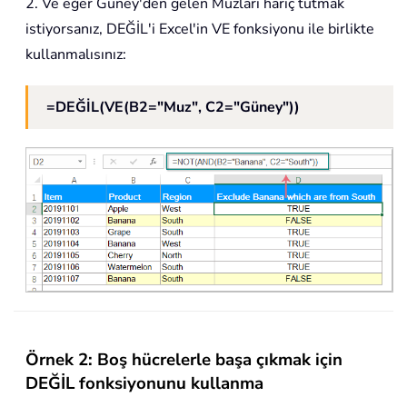
2. Ve eğer Güney'den gelen Muzları hariç tutmak
istiyorsanız, DEĞİL'i Excel'in VE fonksiyonu ile birlikte
kullanmalısınız:
=DEĞİL(VE(B2="Muz", C2="Güney"))
Örnek 2: Boş hücrelerle başa çıkmak için
DEĞİL fonksiyonunu kullanma