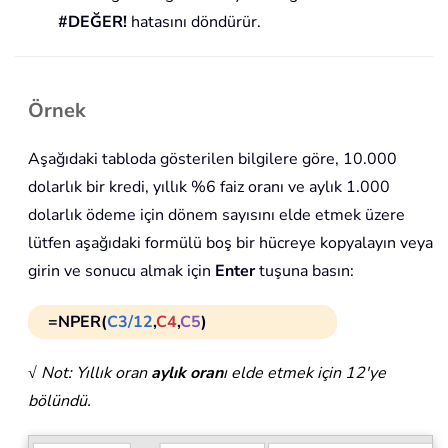
#DEĞER!
hatasını döndürür.
Örnek
Aşağıdaki tabloda gösterilen bilgilere göre, 10.000
dolarlık bir kredi, yıllık %6 faiz oranı ve aylık 1.000
dolarlık ödeme için dönem sayısını elde etmek üzere
lütfen aşağıdaki formülü boş bir hücreye kopyalayın veya
girin ve sonucu almak için
Enter
tuşuna basın:
=NPER(
C3/12
,
C4
,
C5
)
√ Not: Yıllık oran
aylık oran
ı elde etmek için 12'ye
bölündü.