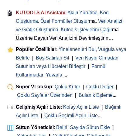
🤖
KUTOOLS AI Asistanı
:
Akıllı Yürütme
,
Kod
Oluşturma
,
Özel Formüller Oluştur
ma,
Veri Analizi
ve Grafik Oluşturma
,
Kutools İşlevlerini Çağır
ma
Üzerine Dayalı Veri Analizini Devrimleştirin…
Popüler Özellikler
:
Yinelenenleri Bul, Vurgula veya
Belirle
|
Boş Satırları Sil
|
Veri Kaybı Olmadan
Sütunları veya Hücreleri Birleştir
|
Formül
Kullanmadan Yuvarla
...
Süper VLookup
:
Çoklu Kriter
|
Çoklu Değer
|
Çoklu Sayfalar Üzerinden
|
Bulanık Eşleme
...
Gelişmiş Açılır Liste
:
Kolay Açılır Liste
|
Bağımlı
Açılır Liste
|
Çoklu Seçimli Açılır Liste
...
Sütun Yöneticisi
:
Belirli Sayıda Sütun Ekle
|
Sütunları Taşı
|
Gizli Sütunların Görünürlük