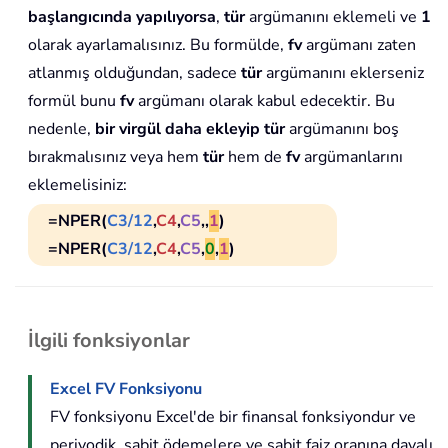
başlangıcında yapılıyorsa
,
tür
argümanını eklemeli ve
1
olarak ayarlamalısınız. Bu formülde,
fv
argümanı zaten
atlanmış olduğundan, sadece
tür
argümanını eklerseniz
formül bunu
fv
argümanı olarak kabul edecektir. Bu
nedenle,
bir virgül daha ekleyip
tür
argümanını boş
bırakmalısınız veya hem
tür
hem de
fv
argümanlarını
eklemelisiniz:
=NPER(
C3/12
,
C4
,
C5
,,
1
)
=NPER(
C3/12
,
C4
,
C5
,
0
,
1
)
İlgili fonksiyonlar
Excel FV Fonksiyonu
FV fonksiyonu Excel'de bir finansal fonksiyondur ve
periyodik, sabit ödemelere ve sabit faiz oranına dayalı