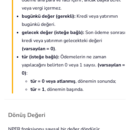
ödeme ana para ve faizi içerir, ancak başka ücret
veya vergi içermez.
bugünkü değer
(gerekli)
:
Kredi veya yatırımın
bugünkü değeri.
gelecek değer (isteğe bağlı):
Son ödeme sonrası
kredi veya yatırımın gelecekteki değeri
(varsayılan = 0)
.
tür (isteğe bağlı):
Ödemelerin ne zaman
yapılacağını belirten 0 veya 1 sayısı.
(varsayılan =
0)
:
tür = 0 veya atlanmış
, dönemin sonunda;
tür = 1
, dönemin başında.
Dönüş Değeri
NPER fonksiyonu sayısal bir değer döndürür.