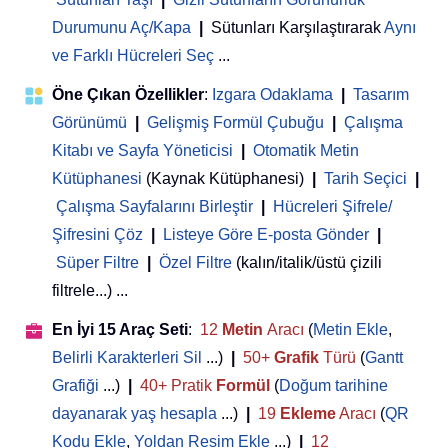
Durumunu Aç/Kapa
|
Sütunları Karşılaştırarak
Aynı
ve Farklı Hücreleri Seç
...
Öne Çıkan Özellikler
:
Izgara Odaklama
|
Tasarım
Görünümü
|
Gelişmiş Formül Çubuğu
|
Çalışma
Kitabı ve Sayfa Yöneticisi
 | 
Otomatik Metin
Kütüphanesi
(Kaynak Kütüphanesi)
|
Tarih Seçici
|
Çalışma Sayfalarını Birleştir
|
Hücreleri Şifrele/
Şifresini Çöz
|
Listeye Göre E-posta Gönder
|
Süper Filtre
|
Özel Filtre
(kalın/italik/üstü çizili
filtrele...) ...
En İyi 15 Araç Seti
:
12
Metin
Aracı
(
Metin Ekle
,
Belirli Karakterleri Sil
...)
|
50+
Grafik
Türü
(
Gantt
Grafiği
...)
|
40+ Pratik
Formül
(
Doğum tarihine
dayanarak yaş hesapla
...)
|
19
Ekleme
Aracı
(
QR
Kodu Ekle
,
Yoldan Resim Ekle
...)
|
12