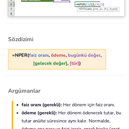
Sözdizimi
=NPER(
faiz oranı
,
ödeme
,
bugünkü değer
,
[gelecek değer]
,
[tür]
)
Argümanlar
faiz oranı
(gerekli)
:
Her dönem için faiz oranı.
ödeme
(gerekli)
:
Her dönem ödenecek tutar, bu
tutar anüite süresince aynı kalır. Normalde,