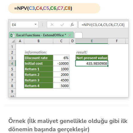
=NPV(
C3
,
C4
,
C5
,
C6
,
C7
,
C8
)
Örnek (İlk maliyet genellikle olduğu gibi ilk
dönemin başında gerçekleşir)