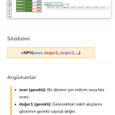
Sözdizimi
=NPV(
oran
,
değer1
,
değer2
, …)
Argümanlar
oran (gerekli):
Bir dönem için indirim veya faiz
oranı.
değer1 (gerekli):
Gelecekteki nakit akışlarını
gösteren gerekli sayısal değer.