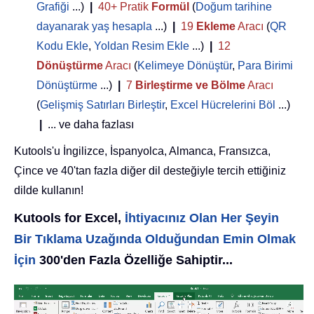
Grafiği
...)
|
40+ Pratik
Formül
(
Doğum tarihine
dayanarak yaş hesapla
...)
|
19
Ekleme
Aracı
(
QR
Kodu Ekle
,
Yoldan Resim Ekle
...)
|
12
Dönüştürme
Aracı
(
Kelimeye Dönüştür
,
Para Birimi
Dönüştürme
...)
|
7
Birleştirme ve Bölme
Aracı
(
Gelişmiş Satırları Birleştir
,
Excel Hücrelerini Böl
...)
|
... ve daha fazlası
Kutools'u İngilizce, İspanyolca, Almanca, Fransızca,
Çince ve 40'tan fazla diğer dil desteğiyle tercih ettiğiniz
dilde kullanın!
Kutools for Excel,
İhtiyacınız Olan Her Şeyin
Bir Tıklama Uzağında Olduğundan Emin Olmak
İçin
300'den Fazla Özelliğe Sahiptir...