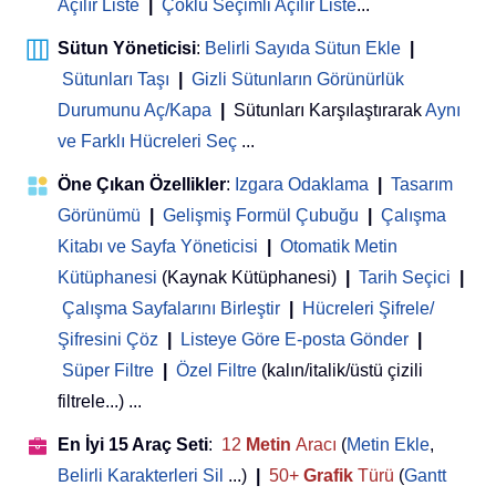
Açılır Liste
|
Çoklu Seçimli Açılır Liste
...
Sütun Yöneticisi
:
Belirli Sayıda Sütun Ekle
|
Sütunları Taşı
|
Gizli Sütunların Görünürlük
Durumunu Aç/Kapa
|
Sütunları Karşılaştırarak
Aynı
ve Farklı Hücreleri Seç
...
Öne Çıkan Özellikler
:
Izgara Odaklama
|
Tasarım
Görünümü
|
Gelişmiş Formül Çubuğu
|
Çalışma
Kitabı ve Sayfa Yöneticisi
 | 
Otomatik Metin
Kütüphanesi
(Kaynak Kütüphanesi)
|
Tarih Seçici
|
Çalışma Sayfalarını Birleştir
|
Hücreleri Şifrele/
Şifresini Çöz
|
Listeye Göre E-posta Gönder
|
Süper Filtre
|
Özel Filtre
(kalın/italik/üstü çizili
filtrele...) ...
En İyi 15 Araç Seti
:
12
Metin
Aracı
(
Metin Ekle
,
Belirli Karakterleri Sil
...)
|
50+
Grafik
Türü
(
Gantt