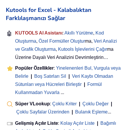
Kutools for Excel - Kalabalıktan
Farklılaşmanızı Sağlar
🤖
KUTOOLS AI Asistanı
:
Akıllı Yürütme
,
Kod
Oluşturma
,
Özel Formüller Oluştur
ma,
Veri Analizi
ve Grafik Oluşturma
,
Kutools İşlevlerini Çağır
ma
Üzerine Dayalı Veri Analizini Devrimleştirin…
Popüler Özellikler
:
Yinelenenleri Bul, Vurgula veya
Belirle
|
Boş Satırları Sil
|
Veri Kaybı Olmadan
Sütunları veya Hücreleri Birleştir
|
Formül
Kullanmadan Yuvarla
...
Süper VLookup
:
Çoklu Kriter
|
Çoklu Değer
|
Çoklu Sayfalar Üzerinden
|
Bulanık Eşleme
...
Gelişmiş Açılır Liste
:
Kolay Açılır Liste
|
Bağımlı