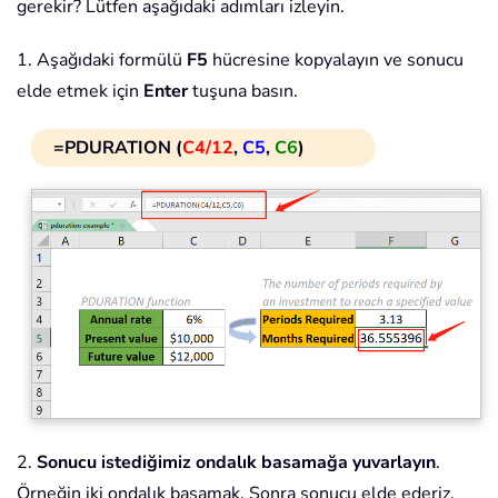
gerekir? Lütfen aşağıdaki adımları izleyin.
1. Aşağıdaki formülü
F5
hücresine kopyalayın ve sonucu
elde etmek için
Enter
tuşuna basın.
=PDURATION (
C4/12
,
C5
,
C6
)
2.
Sonucu istediğimiz ondalık basamağa yuvarlayın
.
Örneğin iki ondalık basamak. Sonra sonucu elde ederiz.