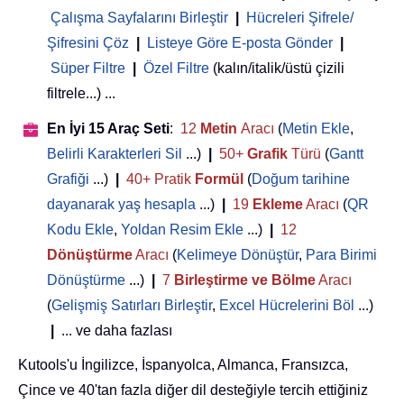
Çalışma Sayfalarını Birleştir
|
Hücreleri Şifrele/
Şifresini Çöz
|
Listeye Göre E-posta Gönder
|
Süper Filtre
|
Özel Filtre
(kalın/italik/üstü çizili
filtrele...) ...
En İyi 15 Araç Seti
:
12
Metin
Aracı
(
Metin Ekle
,
Belirli Karakterleri Sil
...)
|
50+
Grafik
Türü
(
Gantt
Grafiği
...)
|
40+ Pratik
Formül
(
Doğum tarihine
dayanarak yaş hesapla
...)
|
19
Ekleme
Aracı
(
QR
Kodu Ekle
,
Yoldan Resim Ekle
...)
|
12
Dönüştürme
Aracı
(
Kelimeye Dönüştür
,
Para Birimi
Dönüştürme
...)
|
7
Birleştirme ve Bölme
Aracı
(
Gelişmiş Satırları Birleştir
,
Excel Hücrelerini Böl
...)
|
... ve daha fazlası
Kutools'u İngilizce, İspanyolca, Almanca, Fransızca,
Çince ve 40'tan fazla diğer dil desteğiyle tercih ettiğiniz