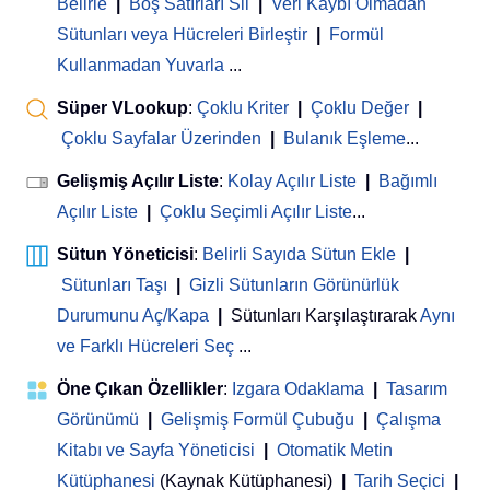
Belirle
|
Boş Satırları Sil
|
Veri Kaybı Olmadan
Sütunları veya Hücreleri Birleştir
|
Formül
Kullanmadan Yuvarla
...
Süper VLookup
:
Çoklu Kriter
|
Çoklu Değer
|
Çoklu Sayfalar Üzerinden
|
Bulanık Eşleme
...
Gelişmiş Açılır Liste
:
Kolay Açılır Liste
|
Bağımlı
Açılır Liste
|
Çoklu Seçimli Açılır Liste
...
Sütun Yöneticisi
:
Belirli Sayıda Sütun Ekle
|
Sütunları Taşı
|
Gizli Sütunların Görünürlük
Durumunu Aç/Kapa
|
Sütunları Karşılaştırarak
Aynı
ve Farklı Hücreleri Seç
...
Öne Çıkan Özellikler
:
Izgara Odaklama
|
Tasarım
Görünümü
|
Gelişmiş Formül Çubuğu
|
Çalışma
Kitabı ve Sayfa Yöneticisi
 | 
Otomatik Metin
Kütüphanesi
(Kaynak Kütüphanesi)
|
Tarih Seçici
|