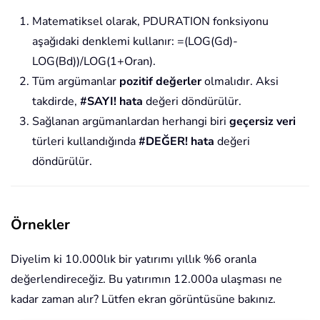
Matematiksel olarak, PDURATION fonksiyonu
aşağıdaki denklemi kullanır: =(LOG(Gd)-
LOG(Bd))/LOG(1+Oran).
Tüm argümanlar
pozitif değerler
olmalıdır. Aksi
takdirde,
#SAYI! hata
değeri döndürülür.
Sağlanan argümanlardan herhangi biri
geçersiz veri
türleri kullandığında
#DEĞER! hata
değeri
döndürülür.
Örnekler
Diyelim ki 10.000lık bir yatırımı yıllık %6 oranla
değerlendireceğiz. Bu yatırımın 12.000a ulaşması ne
kadar zaman alır? Lütfen ekran görüntüsüne bakınız.