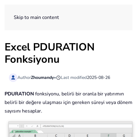
ExtendOffice
Skip to main content
Excel PDURATION
Fonksiyonu
Author
Zhoumandy
•
Last modified
2025-08-26
PDURATION
fonksiyonu, belirli bir oranla bir yatırımın
belirli bir değere ulaşması için gereken süreyi veya dönem
sayısını hesaplar.