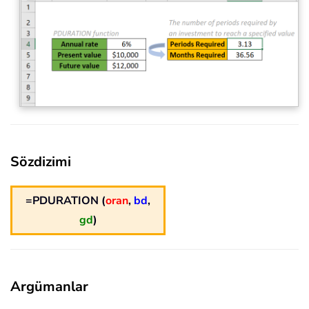
Sözdizimi
=PDURATION (
oran
,
bd
,
gd
)
Argümanlar