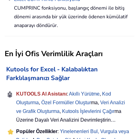
CUMPRINC fonksiyonu, başlangıç dönemi ile bitiş
dönemi arasında bir yük üzerinde ödenen kümülatif
anaparayı döndürür.
En İyi Ofis Verimlilik Araçları
Kutools for Excel - Kalabalıktan
Farklılaşmanızı Sağlar
🤖
KUTOOLS AI Asistanı
:
Akıllı Yürütme
,
Kod
Oluşturma
,
Özel Formüller Oluştur
ma,
Veri Analizi
ve Grafik Oluşturma
,
Kutools İşlevlerini Çağır
ma
Üzerine Dayalı Veri Analizini Devrimleştirin…
Popüler Özellikler
:
Yinelenenleri Bul, Vurgula veya