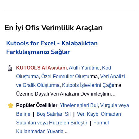
En İyi Ofis Verimlilik Araçları
Kutools for Excel - Kalabalıktan
Farklılaşmanızı Sağlar
🤖
KUTOOLS AI Asistanı
:
Akıllı Yürütme
,
Kod
Oluşturma
,
Özel Formüller Oluştur
ma,
Veri Analizi
ve Grafik Oluşturma
,
Kutools İşlevlerini Çağır
ma
Üzerine Dayalı Veri Analizini Devrimleştirin…
Popüler Özellikler
:
Yinelenenleri Bul, Vurgula veya
Belirle
|
Boş Satırları Sil
|
Veri Kaybı Olmadan
Sütunları veya Hücreleri Birleştir
|
Formül
Kullanmadan Yuvarla
...