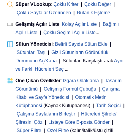
Süper VLookup
:
Çoklu Kriter
|
Çoklu Değer
|
Çoklu Sayfalar Üzerinden
|
Bulanık Eşleme
...
Gelişmiş Açılır Liste
:
Kolay Açılır Liste
|
Bağımlı
Açılır Liste
|
Çoklu Seçimli Açılır Liste
...
Sütun Yöneticisi
:
Belirli Sayıda Sütun Ekle
|
Sütunları Taşı
|
Gizli Sütunların Görünürlük
Durumunu Aç/Kapa
|
Sütunları Karşılaştırarak
Aynı
ve Farklı Hücreleri Seç
...
Öne Çıkan Özellikler
:
Izgara Odaklama
|
Tasarım
Görünümü
|
Gelişmiş Formül Çubuğu
|
Çalışma
Kitabı ve Sayfa Yöneticisi
 | 
Otomatik Metin
Kütüphanesi
(Kaynak Kütüphanesi)
|
Tarih Seçici
|
Çalışma Sayfalarını Birleştir
|
Hücreleri Şifrele/
Şifresini Çöz
|
Listeye Göre E-posta Gönder
|
Süper Filtre
|
Özel Filtre
(kalın/italik/üstü çizili