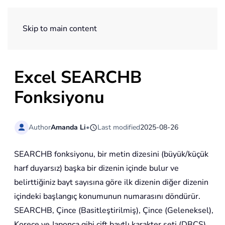
ExtendOffice
Skip to main content
Excel SEARCHB
Fonksiyonu
Author
Amanda Li
•
Last modified
2025-08-26
SEARCHB fonksiyonu, bir metin dizesini (büyük/küçük
harf duyarsız) başka bir dizenin içinde bulur ve
belirttiğiniz bayt sayısına göre ilk dizenin diğer dizenin
içindeki başlangıç konumunun numarasını döndürür.
SEARCHB, Çince (Basitleştirilmiş), Çince (Geleneksel),
Korece ve Japonca gibi çift baytlı karakter seti (DBCS)