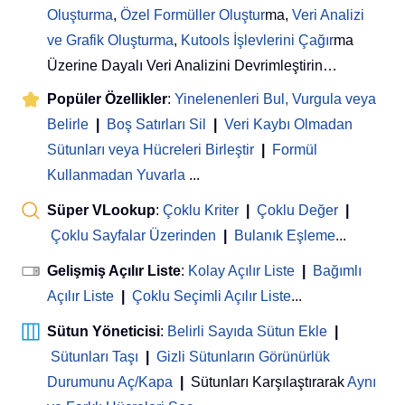
Oluşturma
,
Özel Formüller Oluştur
ma,
Veri Analizi
ve Grafik Oluşturma
,
Kutools İşlevlerini Çağır
ma
Üzerine Dayalı Veri Analizini Devrimleştirin…
Popüler Özellikler
:
Yinelenenleri Bul, Vurgula veya
Belirle
|
Boş Satırları Sil
|
Veri Kaybı Olmadan
Sütunları veya Hücreleri Birleştir
|
Formül
Kullanmadan Yuvarla
...
Süper VLookup
:
Çoklu Kriter
|
Çoklu Değer
|
Çoklu Sayfalar Üzerinden
|
Bulanık Eşleme
...
Gelişmiş Açılır Liste
:
Kolay Açılır Liste
|
Bağımlı
Açılır Liste
|
Çoklu Seçimli Açılır Liste
...
Sütun Yöneticisi
:
Belirli Sayıda Sütun Ekle
|
Sütunları Taşı
|
Gizli Sütunların Görünürlük
Durumunu Aç/Kapa
|
Sütunları Karşılaştırarak
Aynı