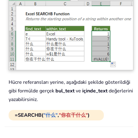
Hücre referansları yerine, aşağıdaki şekilde gösterildiği
gibi formülde gerçek
bul_text
ve
içinde_text
değerlerini
yazabilirsiniz.
=SEARCHB(
"什么"
,
"你在干什么"
)