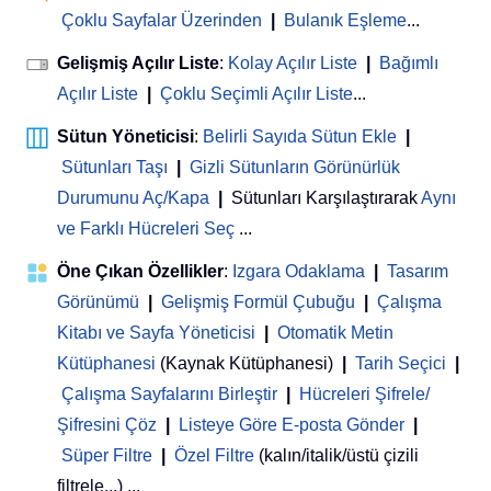
Çoklu Sayfalar Üzerinden
|
Bulanık Eşleme
...
Gelişmiş Açılır Liste
:
Kolay Açılır Liste
|
Bağımlı
Açılır Liste
|
Çoklu Seçimli Açılır Liste
...
Sütun Yöneticisi
:
Belirli Sayıda Sütun Ekle
|
Sütunları Taşı
|
Gizli Sütunların Görünürlük
Durumunu Aç/Kapa
|
Sütunları Karşılaştırarak
Aynı
ve Farklı Hücreleri Seç
...
Öne Çıkan Özellikler
:
Izgara Odaklama
|
Tasarım
Görünümü
|
Gelişmiş Formül Çubuğu
|
Çalışma
Kitabı ve Sayfa Yöneticisi
 | 
Otomatik Metin
Kütüphanesi
(Kaynak Kütüphanesi)
|
Tarih Seçici
|
Çalışma Sayfalarını Birleştir
|
Hücreleri Şifrele/
Şifresini Çöz
|
Listeye Göre E-posta Gönder
|
Süper Filtre
|
Özel Filtre
(kalın/italik/üstü çizili
filtrele...) ...