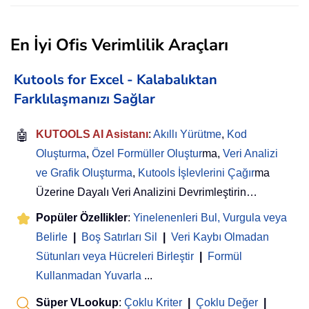
En İyi Ofis Verimlilik Araçları
Kutools for Excel - Kalabalıktan
Farklılaşmanızı Sağlar
🤖
KUTOOLS AI Asistanı
:
Akıllı Yürütme
,
Kod
Oluşturma
,
Özel Formüller Oluştur
ma,
Veri Analizi
ve Grafik Oluşturma
,
Kutools İşlevlerini Çağır
ma
Üzerine Dayalı Veri Analizini Devrimleştirin…
Popüler Özellikler
:
Yinelenenleri Bul, Vurgula veya
Belirle
|
Boş Satırları Sil
|
Veri Kaybı Olmadan
Sütunları veya Hücreleri Birleştir
|
Formül
Kullanmadan Yuvarla
...
Süper VLookup
:
Çoklu Kriter
|
Çoklu Değer
|