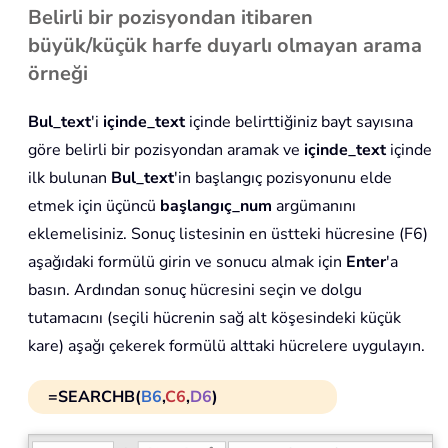
Belirli bir pozisyondan itibaren
büyük/küçük harfe duyarlı olmayan arama
örneği
Bul_text
'i
içinde_text
içinde belirttiğiniz bayt sayısına
göre belirli bir pozisyondan aramak ve
içinde_text
içinde
ilk bulunan
Bul_text
'in başlangıç pozisyonunu elde
etmek için üçüncü
başlangıç_num
argümanını
eklemelisiniz. Sonuç listesinin en üstteki hücresine (F6)
aşağıdaki formülü girin ve sonucu almak için
Enter
'a
basın. Ardından sonuç hücresini seçin ve dolgu
tutamacını (seçili hücrenin sağ alt köşesindeki küçük
kare) aşağı çekerek formülü alttaki hücrelere uygulayın.
=SEARCHB(
B6
,
C6
,
D6
)