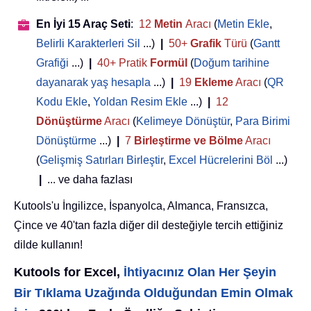
En İyi 15 Araç Seti
:
12
Metin
Aracı
(
Metin Ekle
,
Belirli Karakterleri Sil
...)
|
50+
Grafik
Türü
(
Gantt
Grafiği
...)
|
40+ Pratik
Formül
(
Doğum tarihine
dayanarak yaş hesapla
...)
|
19
Ekleme
Aracı
(
QR
Kodu Ekle
,
Yoldan Resim Ekle
...)
|
12
Dönüştürme
Aracı
(
Kelimeye Dönüştür
,
Para Birimi
Dönüştürme
...)
|
7
Birleştirme ve Bölme
Aracı
(
Gelişmiş Satırları Birleştir
,
Excel Hücrelerini Böl
...)
|
... ve daha fazlası
Kutools'u İngilizce, İspanyolca, Almanca, Fransızca,
Çince ve 40'tan fazla diğer dil desteğiyle tercih ettiğiniz
dilde kullanın!
Kutools for Excel,
İhtiyacınız Olan Her Şeyin
Bir Tıklama Uzağında Olduğundan Emin Olmak