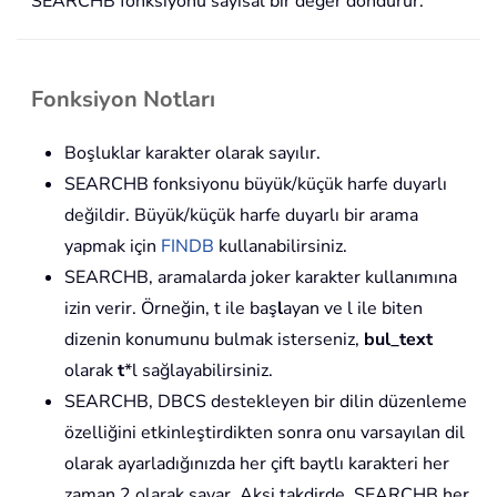
SEARCHB fonksiyonu sayısal bir değer döndürür.
Fonksiyon Notları
Boşluklar karakter olarak sayılır.
SEARCHB fonksiyonu büyük/küçük harfe duyarlı
değildir. Büyük/küçük harfe duyarlı bir arama
yapmak için
FINDB
kullanabilirsiniz.
SEARCHB, aramalarda joker karakter kullanımına
izin verir. Örneğin, t ile baş
l
ayan ve l ile biten
dizenin konumunu bulmak isterseniz,
bul_text
olarak
t
*l sağlayabilirsiniz.
SEARCHB, DBCS destekleyen bir dilin düzenleme
özelliğini etkinleştirdikten sonra onu varsayılan dil
olarak ayarladığınızda her çift baytlı karakteri her
zaman 2 olarak sayar. Aksi takdirde, SEARCHB her