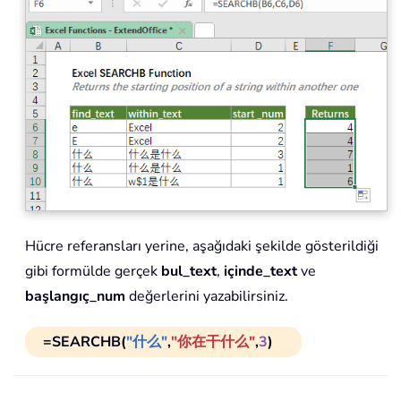
Hücre referansları yerine, aşağıdaki şekilde gösterildiği
gibi formülde gerçek
bul_text
,
içinde_text
ve
başlangıç_num
değerlerini yazabilirsiniz.
=SEARCHB(
"什么"
,
"你在干什么"
,
3
)