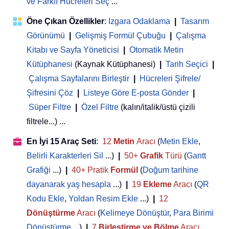
ve Farklı Hücreleri Seç
...
Öne Çıkan Özellikler
:
Izgara Odaklama
|
Tasarım
Görünümü
|
Gelişmiş Formül Çubuğu
|
Çalışma
Kitabı ve Sayfa Yöneticisi
 | 
Otomatik Metin
Kütüphanesi
(Kaynak Kütüphanesi)
|
Tarih Seçici
|
Çalışma Sayfalarını Birleştir
|
Hücreleri Şifrele/
Şifresini Çöz
|
Listeye Göre E-posta Gönder
|
Süper Filtre
|
Özel Filtre
(kalın/italik/üstü çizili
filtrele...) ...
En İyi 15 Araç Seti
:
12
Metin
Aracı
(
Metin Ekle
,
Belirli Karakterleri Sil
...)
|
50+
Grafik
Türü
(
Gantt
Grafiği
...)
|
40+ Pratik
Formül
(
Doğum tarihine
dayanarak yaş hesapla
...)
|
19
Ekleme
Aracı
(
QR
Kodu Ekle
,
Yoldan Resim Ekle
...)
|
12
Dönüştürme
Aracı
(
Kelimeye Dönüştür
,
Para Birimi
Dönüştürme
...)
|
7
Birleştirme ve Bölme
Aracı