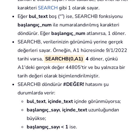
karakteri
SEARCH
gibi 1 olarak sayar.
Eğer
bul_text
boş (“”) ise, SEARCHB fonksiyonu
başlangıç_num
ile numaralandırılmış karakteri
döndürür. Eğer
başlangıç_num
atlanırsa, 1 döner.
SEARCHB, verilerinizin görünümü yerine gerçek
değerleri sayar. Örneğin, A1 hücresinde 9/1/2022
tarihi varsa,
SEARCHB(0,A1)
4
döner, çünkü
A1'deki gerçek değer 44805'tir ve bu yalnızca bir
tarih değeri olarak biçimlendirilmiştir.
SEARCHB döndürür
#DEĞER!
hatasını şu
durumlarda verir:
bul_text
,
içinde_text
içinde görünmüyorsa;
başlangıç_sayı
,
içinde_text
uzunluğundan
büyükse;
başlangıç_sayı < 1
ise.