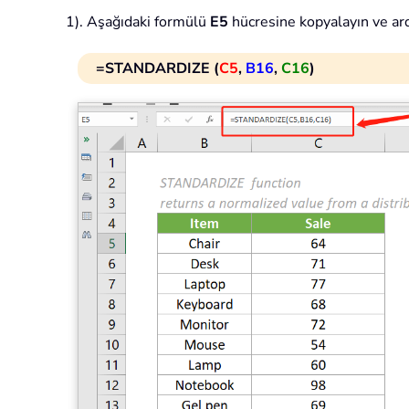
1). Aşağıdaki formülü
E5
hücresine kopyalayın ve ar
=STANDARDIZE (
C5
,
B16
,
C16
)