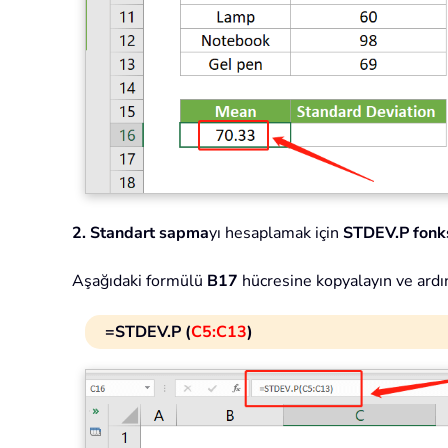
2.
Standart sapma
yı hesaplamak için
STDEV.P fonk
Aşağıdaki formülü
B17
hücresine kopyalayın ve ardı
=STDEV.P (
C5:C13
)