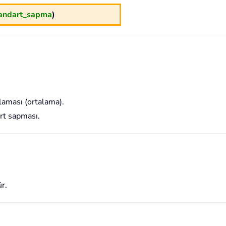
andart_sapma
)
alaması (ortalama).
art sapması.
r.