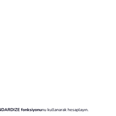
DARDIZE fonksiyonu
nu kullanarak hesaplayın.