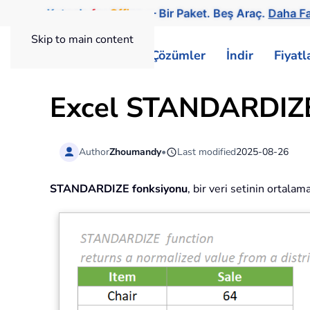
Kutools
for
Office
— Bir Paket. Beş Araç.
Daha Fa
Skip to main content
ExtendOffice
Çözümler
İndir
Fiyat
Excel STANDARDIZE
Author
Zhoumandy
•
Last modified
2025-08-26
STANDARDIZE fonksiyonu
, bir veri setinin ortala