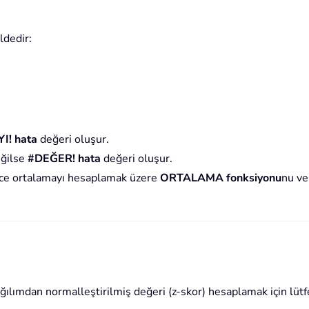
dedir:
I! hata
değeri oluşur.
eğilse
#DEĞER! hata
değeri oluşur.
ce ortalamayı hesaplamak üzere
ORTALAMA fonksiyonu
nu ve
ğılımdan normalleştirilmiş değeri (z-skor) hesaplamak için lütfe