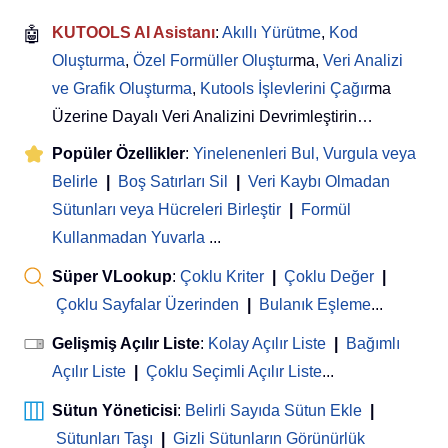
🤖
KUTOOLS AI Asistanı
:
Akıllı Yürütme
,
Kod
Oluşturma
,
Özel Formüller Oluştur
ma,
Veri Analizi
ve Grafik Oluşturma
,
Kutools İşlevlerini Çağır
ma
Üzerine Dayalı Veri Analizini Devrimleştirin…
Popüler Özellikler
:
Yinelenenleri Bul, Vurgula veya
Belirle
|
Boş Satırları Sil
|
Veri Kaybı Olmadan
Sütunları veya Hücreleri Birleştir
|
Formül
Kullanmadan Yuvarla
...
Süper VLookup
:
Çoklu Kriter
|
Çoklu Değer
|
Çoklu Sayfalar Üzerinden
|
Bulanık Eşleme
...
Gelişmiş Açılır Liste
:
Kolay Açılır Liste
|
Bağımlı
Açılır Liste
|
Çoklu Seçimli Açılır Liste
...
Sütun Yöneticisi
:
Belirli Sayıda Sütun Ekle
|
Sütunları Taşı
|
Gizli Sütunların Görünürlük