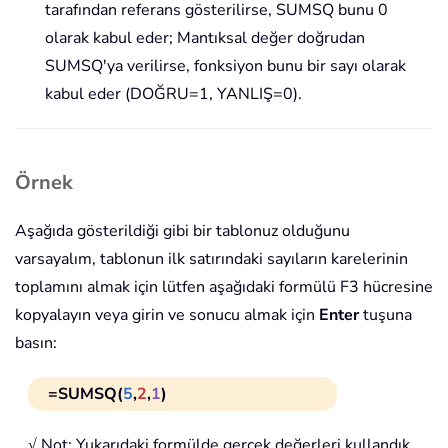
tarafından referans gösterilirse, SUMSQ bunu 0
olarak kabul eder; Mantıksal değer doğrudan
SUMSQ'ya verilirse, fonksiyon bunu bir sayı olarak
kabul eder (DOĞRU=1, YANLIŞ=0).
Örnek
Aşağıda gösterildiği gibi bir tablonuz olduğunu
varsayalım, tablonun ilk satırındaki sayıların karelerinin
toplamını almak için lütfen aşağıdaki formülü F3 hücresine
kopyalayın veya girin ve sonucu almak için
Enter
tuşuna
basın:
=SUMSQ(
5
,
2
,
1
)
√ Not: Yukarıdaki formülde gerçek değerleri kullandık.