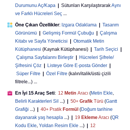
Durumunu Aç/Kapa
|
Sütunları Karşılaştırarak
Aynı
ve Farklı Hücreleri Seç
...
Öne Çıkan Özellikler
:
Izgara Odaklama
|
Tasarım
Görünümü
|
Gelişmiş Formül Çubuğu
|
Çalışma
Kitabı ve Sayfa Yöneticisi
 | 
Otomatik Metin
Kütüphanesi
(Kaynak Kütüphanesi)
|
Tarih Seçici
|
Çalışma Sayfalarını Birleştir
|
Hücreleri Şifrele/
Şifresini Çöz
|
Listeye Göre E-posta Gönder
|
Süper Filtre
|
Özel Filtre
(kalın/italik/üstü çizili
filtrele...) ...
En İyi 15 Araç Seti
:
12
Metin
Aracı
(
Metin Ekle
,
Belirli Karakterleri Sil
...)
|
50+
Grafik
Türü
(
Gantt
Grafiği
...)
|
40+ Pratik
Formül
(
Doğum tarihine
dayanarak yaş hesapla
...)
|
19
Ekleme
Aracı
(
QR
Kodu Ekle
,
Yoldan Resim Ekle
...)
|
12