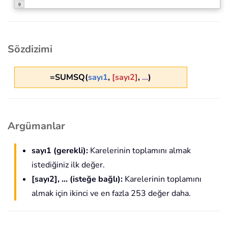
Sözdizimi
=SUMSQ(
sayı1
,
[sayı2]
,
...
)
Argümanlar
sayı1 (gerekli):
Karelerinin toplamını almak
istediğiniz ilk değer.
[sayı2], … (isteğe bağlı):
Karelerinin toplamını
almak için ikinci ve en fazla 253 değer daha.