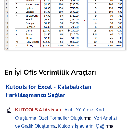
En İyi Ofis Verimlilik Araçları
Kutools for Excel - Kalabalıktan
Farklılaşmanızı Sağlar
🤖
KUTOOLS AI Asistanı
:
Akıllı Yürütme
,
Kod
Oluşturma
,
Özel Formüller Oluştur
ma,
Veri Analizi
ve Grafik Oluşturma
,
Kutools İşlevlerini Çağır
ma