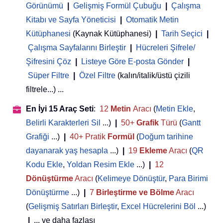
Görünümü
|
Gelişmiş Formül Çubuğu
|
Çalışma
Kitabı ve Sayfa Yöneticisi
 | 
Otomatik Metin
Kütüphanesi
(Kaynak Kütüphanesi)
|
Tarih Seçici
|
Çalışma Sayfalarını Birleştir
|
Hücreleri Şifrele/
Şifresini Çöz
|
Listeye Göre E-posta Gönder
|
Süper Filtre
|
Özel Filtre
(kalın/italik/üstü çizili
filtrele...) ...
En İyi 15 Araç Seti
:
12
Metin
Aracı
(
Metin Ekle
,
Belirli Karakterleri Sil
...)
|
50+
Grafik
Türü
(
Gantt
Grafiği
...)
|
40+ Pratik
Formül
(
Doğum tarihine
dayanarak yaş hesapla
...)
|
19
Ekleme
Aracı
(
QR
Kodu Ekle
,
Yoldan Resim Ekle
...)
|
12
Dönüştürme
Aracı
(
Kelimeye Dönüştür
,
Para Birimi
Dönüştürme
...)
|
7
Birleştirme ve Bölme
Aracı
(
Gelişmiş Satırları Birleştir
,
Excel Hücrelerini Böl
...)
|
... ve daha fazlası