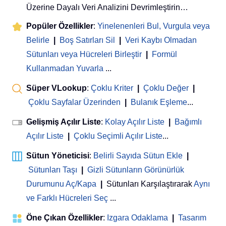
Üzerine Dayalı Veri Analizini Devrimleştirin…
Popüler Özellikler
:
Yinelenenleri Bul, Vurgula veya
Belirle
|
Boş Satırları Sil
|
Veri Kaybı Olmadan
Sütunları veya Hücreleri Birleştir
|
Formül
Kullanmadan Yuvarla
...
Süper VLookup
:
Çoklu Kriter
|
Çoklu Değer
|
Çoklu Sayfalar Üzerinden
|
Bulanık Eşleme
...
Gelişmiş Açılır Liste
:
Kolay Açılır Liste
|
Bağımlı
Açılır Liste
|
Çoklu Seçimli Açılır Liste
...
Sütun Yöneticisi
:
Belirli Sayıda Sütun Ekle
|
Sütunları Taşı
|
Gizli Sütunların Görünürlük
Durumunu Aç/Kapa
|
Sütunları Karşılaştırarak
Aynı
ve Farklı Hücreleri Seç
...
Öne Çıkan Özellikler
:
Izgara Odaklama
|
Tasarım