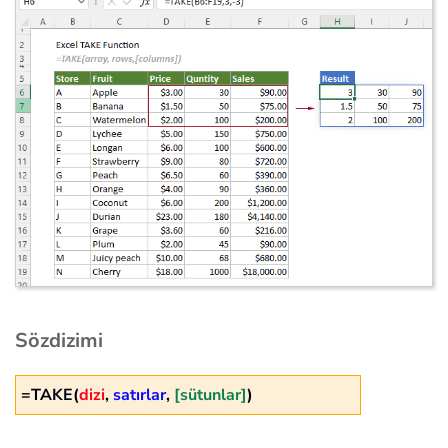
Sözdizimi
=TAKE(
dizi
,
satırlar
,
[sütunlar]
)