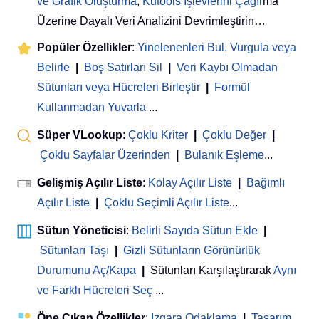
ve Grafik Oluşturma
,
Kutools İşlevlerini Çağır
ma
Üzerine Dayalı Veri Analizini Devrimleştirin…
Popüler Özellikler
:
Yinelenenleri Bul, Vurgula veya
Belirle
|
Boş Satırları Sil
|
Veri Kaybı Olmadan
Sütunları veya Hücreleri Birleştir
|
Formül
Kullanmadan Yuvarla
...
Süper VLookup
:
Çoklu Kriter
|
Çoklu Değer
|
Çoklu Sayfalar Üzerinden
|
Bulanık Eşleme
...
Gelişmiş Açılır Liste
:
Kolay Açılır Liste
|
Bağımlı
Açılır Liste
|
Çoklu Seçimli Açılır Liste
...
Sütun Yöneticisi
:
Belirli Sayıda Sütun Ekle
|
Sütunları Taşı
|
Gizli Sütunların Görünürlük
Durumunu Aç/Kapa
|
Sütunları Karşılaştırarak
Aynı
ve Farklı Hücreleri Seç
...
Öne Çıkan Özellikler
:
Izgara Odaklama
|
Tasarım