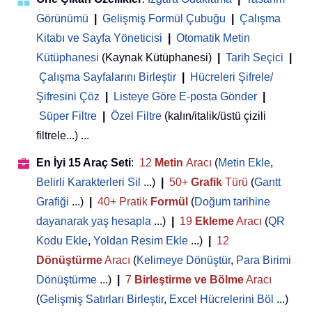
Görünümü
|
Gelişmiş Formül Çubuğu
|
Çalışma
Kitabı ve Sayfa Yöneticisi
 | 
Otomatik Metin
Kütüphanesi
(Kaynak Kütüphanesi)
|
Tarih Seçici
|
Çalışma Sayfalarını Birleştir
|
Hücreleri Şifrele/
Şifresini Çöz
|
Listeye Göre E-posta Gönder
|
Süper Filtre
|
Özel Filtre
(kalın/italik/üstü çizili
filtrele...) ...
En İyi 15 Araç Seti
:
12
Metin
Aracı
(
Metin Ekle
,
Belirli Karakterleri Sil
...)
|
50+
Grafik
Türü
(
Gantt
Grafiği
...)
|
40+ Pratik
Formül
(
Doğum tarihine
dayanarak yaş hesapla
...)
|
19
Ekleme
Aracı
(
QR
Kodu Ekle
,
Yoldan Resim Ekle
...)
|
12
Dönüştürme
Aracı
(
Kelimeye Dönüştür
,
Para Birimi
Dönüştürme
...)
|
7
Birleştirme ve Bölme
Aracı
(
Gelişmiş Satırları Birleştir
,
Excel Hücrelerini Böl
...)