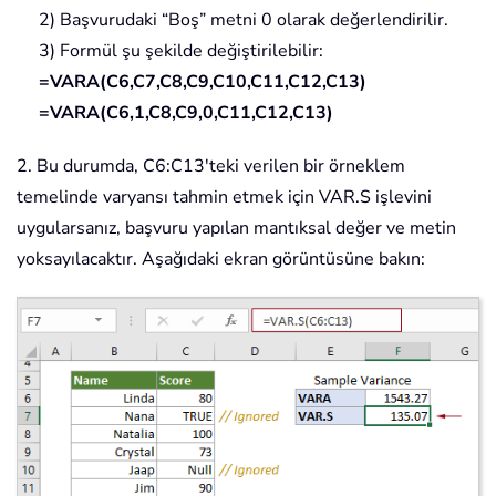
2) Başvurudaki “Boş” metni 0 olarak değerlendirilir.
3) Formül şu şekilde değiştirilebilir:
=VARA(C6,C7,C8,C9,C10,C11,C12,C13)
=VARA(C6,1,C8,C9,0,C11,C12,C13)
2. Bu durumda, C6:C13'teki verilen bir örneklem
temelinde varyansı tahmin etmek için VAR.S işlevini
uygularsanız, başvuru yapılan mantıksal değer ve metin
yoksayılacaktır. Aşağıdaki ekran görüntüsüne bakın: