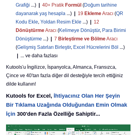
Grafiği
...)
|
40+ Pratik
Formül
(
Doğum tarihine
dayanarak yaş hesapla
...)
|
19
Ekleme
Aracı
(
QR
Kodu Ekle
,
Yoldan Resim Ekle
...)
|
12
Dönüştürme
Aracı
(
Kelimeye Dönüştür
,
Para Birimi
Dönüştürme
...)
|
7
Birleştirme ve Bölme
Aracı
(
Gelişmiş Satırları Birleştir
,
Excel Hücrelerini Böl
...)
|
... ve daha fazlası
Kutools'u İngilizce, İspanyolca, Almanca, Fransızca,
Çince ve 40'tan fazla diğer dil desteğiyle tercih ettiğiniz
dilde kullanın!
Kutools for Excel,
İhtiyacınız Olan Her Şeyin
Bir Tıklama Uzağında Olduğundan Emin Olmak
İçin
300'den Fazla Özelliğe Sahiptir...