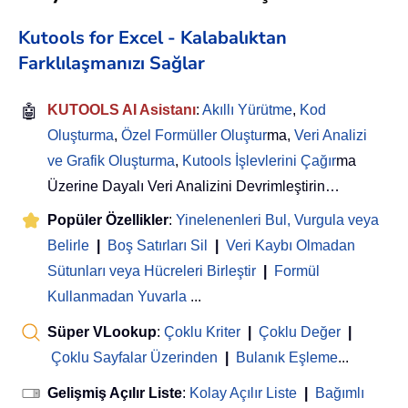
Kutools for Excel - Kalabalıktan
Farklılaşmanızı Sağlar
🤖
KUTOOLS AI Asistanı
:
Akıllı Yürütme
,
Kod
Oluşturma
,
Özel Formüller Oluştur
ma,
Veri Analizi
ve Grafik Oluşturma
,
Kutools İşlevlerini Çağır
ma
Üzerine Dayalı Veri Analizini Devrimleştirin…
Popüler Özellikler
:
Yinelenenleri Bul, Vurgula veya
Belirle
|
Boş Satırları Sil
|
Veri Kaybı Olmadan
Sütunları veya Hücreleri Birleştir
|
Formül
Kullanmadan Yuvarla
...
Süper VLookup
:
Çoklu Kriter
|
Çoklu Değer
|
Çoklu Sayfalar Üzerinden
|
Bulanık Eşleme
...
Gelişmiş Açılır Liste
:
Kolay Açılır Liste
|
Bağımlı