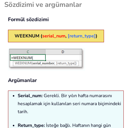
Sözdizimi ve argümanlar
Formül sözdizimi
WEEKNUM (
serial_num
,
[return_type]
)
Argümanlar
Serial_num
:
Gerekli. Bir yılın hafta numarasını
hesaplamak için kullanılan seri numara biçimindeki
tarih.
Return_type
:
İsteğe bağlı. Haftanın hangi gün