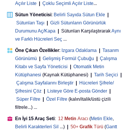
Açılır Liste
|
Çoklu Seçimli Açılır Liste
...
Sütun Yöneticisi
:
Belirli Sayıda Sütun Ekle
|
Sütunları Taşı
|
Gizli Sütunların Görünürlük
Durumunu Aç/Kapa
|
Sütunları Karşılaştırarak
Aynı
ve Farklı Hücreleri Seç
...
Öne Çıkan Özellikler
:
Izgara Odaklama
|
Tasarım
Görünümü
|
Gelişmiş Formül Çubuğu
|
Çalışma
Kitabı ve Sayfa Yöneticisi
 | 
Otomatik Metin
Kütüphanesi
(Kaynak Kütüphanesi)
|
Tarih Seçici
|
Çalışma Sayfalarını Birleştir
|
Hücreleri Şifrele/
Şifresini Çöz
|
Listeye Göre E-posta Gönder
|
Süper Filtre
|
Özel Filtre
(kalın/italik/üstü çizili
filtrele...) ...
En İyi 15 Araç Seti
:
12
Metin
Aracı
(
Metin Ekle
,
Belirli Karakterleri Sil
...)
|
50+
Grafik
Türü
(
Gantt