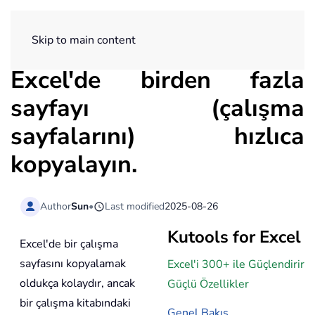
ExtendOffice
Skip to main content
Excel'de birden fazla
sayfayı (çalışma
sayfalarını) hızlıca
kopyalayın.
Author
Sun
•
Last modified
2025-08-26
Kutools for Excel
Excel'de bir çalışma
sayfasını kopyalamak
Excel'i 300+ ile Güçlendirir
oldukça kolaydır, ancak
Güçlü Özellikler
bir çalışma kitabındaki
Genel Bakış