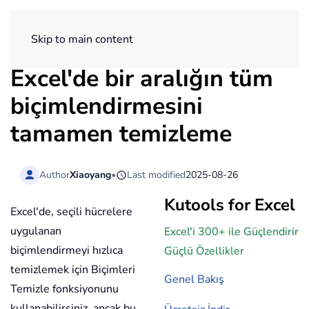
ExtendOffice
Skip to main content
Excel'de bir aralığın tüm
biçimlendirmesini
tamamen temizleme
Author
Xiaoyang
•
Last modified
2025-08-26
Kutools for Excel
Excel'de, seçili hücrelere
uygulanan
Excel'i 300+ ile Güçlendirir
biçimlendirmeyi hızlıca
Güçlü Özellikler
temizlemek için Biçimleri
Genel Bakış
Temizle fonksiyonunu
kullanabilirsiniz, ancak bu