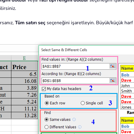
ngini doldur
veya
Yazı tipi rengini doldur
seçeneğini işaretleye
lirsiniz.
orsanız,
Tüm satırı seç
seçeneğini işaretleyin. Büyük/küçük harf 