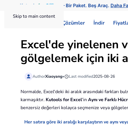
Kutools
for
Office
— Bir Paket. Beş Araç.
Daha Fa
Skip to main content
ExtendOffice
Çözümler
İndir
Fiyat
Excel'de yinelenen 
gölgelemek için iki ar
Author
Xiaoyang
•
Last modified
2025-08-26
Normalde, Excel'deki iki aralık arasındaki farkları bu
karmaşıktır.
Kutools for Excel
'in
Aynı ve Farklı Hücr
benzersiz değerleri kolayca seçmenize veya gölgelen
Her satıra göre iki aralığı karşılaştırın ve aynı veya