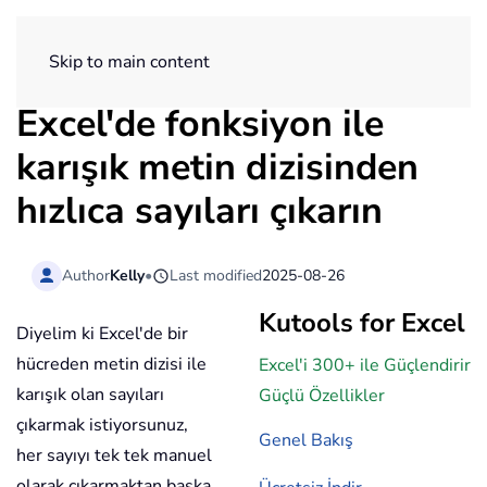
ExtendOffice
Skip to main content
Excel'de fonksiyon ile
karışık metin dizisinden
hızlıca sayıları çıkarın
Author
Kelly
•
Last modified
2025-08-26
Kutools for Excel
Diyelim ki Excel'de bir
hücreden metin dizisi ile
Excel'i 300+ ile Güçlendirir
karışık olan sayıları
Güçlü Özellikler
çıkarmak istiyorsunuz,
Genel Bakış
her sayıyı tek tek manuel
olarak çıkarmaktan başka