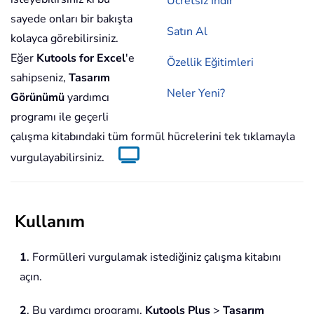
Ücretsiz İndir
sayede onları bir bakışta
Satın Al
kolayca görebilirsiniz.
Eğer
Kutools for Excel
'e
Özellik Eğitimleri
sahipseniz,
Tasarım
Neler Yeni?
Görünümü
yardımcı
programı ile geçerli
çalışma kitabındaki tüm formül hücrelerini tek tıklamayla
vurgulayabilirsiniz.
Kullanım
1
. Formülleri vurgulamak istediğiniz çalışma kitabını
açın.
2
. Bu yardımcı programı,
Kutools Plus
>
Tasarım