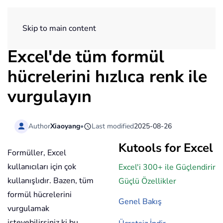
ExtendOffice
Skip to main content
Excel'de tüm formül
hücrelerini hızlıca renk ile
vurgulayın
Author
Xiaoyang
•
Last modified
2025-08-26
Kutools for Excel
Formüller, Excel
kullanıcıları için çok
Excel'i 300+ ile Güçlendirir
kullanışlıdır. Bazen, tüm
Güçlü Özellikler
formül hücrelerini
Genel Bakış
vurgulamak
isteyebilirsiniz ki bu