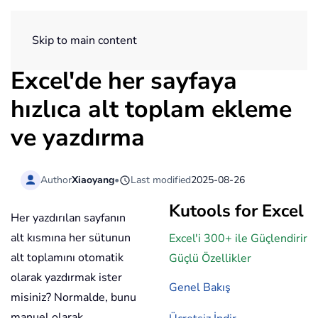
ExtendOffice
Skip to main content
Excel'de her sayfaya
hızlıca alt toplam ekleme
ve yazdırma
Author
Xiaoyang
•
Last modified
2025-08-26
Kutools for Excel
Her yazdırılan sayfanın
alt kısmına her sütunun
Excel'i 300+ ile Güçlendirir
alt toplamını otomatik
Güçlü Özellikler
olarak yazdırmak ister
Genel Bakış
misiniz? Normalde, bunu
manuel olarak