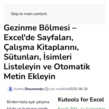
ExtendOffice
Skip to main content
Gezinme Bölmesi –
Excel'de Sayfaları,
Çalışma Kitaplarını,
Sütunları, İsimleri
Listeleyin ve Otomatik
Metin Ekleyin
Author
Zhoumandy
•
Last modified
2025-08-26
Kutools for Excel
Birden fazla açık çalışma
kitabı ve bunların içinde