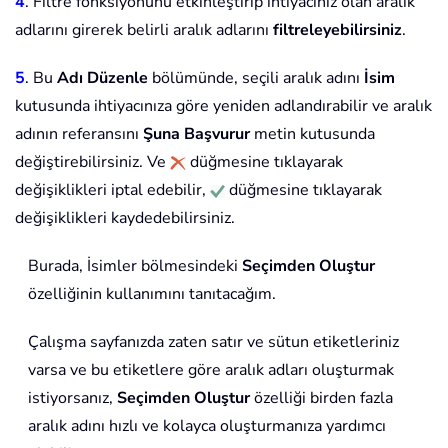
4
. Filtre fonksiyonunu etkinleştirip ihtiyacınız olan aralık
adlarını girerek belirli aralık adlarını
filtreleyebilirsiniz
.
5
. Bu
Adı Düzenle
bölümünde, seçili aralık adını
İsim
kutusunda ihtiyacınıza göre yeniden adlandırabilir ve aralık
adının referansını
Şuna Başvurur
metin kutusunda
değiştirebilirsiniz. Ve
düğmesine tıklayarak
değişiklikleri iptal edebilir,
düğmesine tıklayarak
değişiklikleri kaydedebilirsiniz.
Burada, İsimler bölmesindeki
Seçimden Oluştur
özelliğinin kullanımını tanıtacağım.
Çalışma sayfanızda zaten satır ve sütun etiketleriniz
varsa ve bu etiketlere göre aralık adları oluşturmak
istiyorsanız,
Seçimden Oluştur
özelliği birden fazla
aralık adını hızlı ve kolayca oluşturmanıza yardımcı