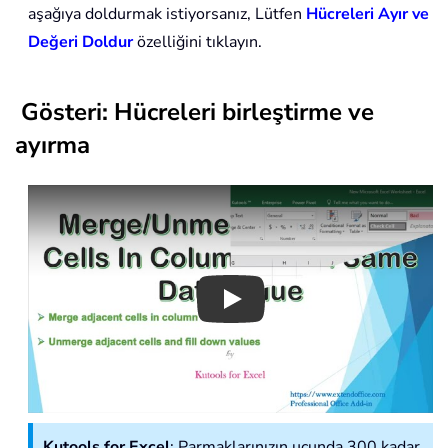
aşağıya doldurmak istiyorsanız, Lütfen
Hücreleri Ayır ve
Değeri Doldur
özelliğini tıklayın.
Gösteri: Hücreleri birleştirme ve
ayırma
Play
Kutools for Excel
: Parmaklarınızın ucunda 300 kadar