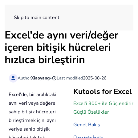
ExtendOffice
Skip to main content
Excel'de aynı veri/değer
içeren bitişik hücreleri
hızlıca birleştirin
Author
Xiaoyang
•
Last modified
2025-08-26
Kutools for Excel
Excel'de, bir aralıktaki
aynı veri veya değere
Excel'i 300+ ile Güçlendirir
sahip bitişik hücreleri
Güçlü Özellikler
birleştirmek için, aynı
Genel Bakış
veriye sahip bitişik
hücreleri tek tek