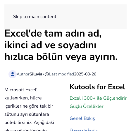
ExtendOffice
Skip to main content
Excel'de tam adın ad,
ikinci ad ve soyadını
hızlıca bölün veya ayırın.
Author
Siluvia
•
Last modified
2025-08-26
Kutools for Excel
Microsoft Excel'i
kullanırken, hücre
Excel'i 300+ ile Güçlendirir
içeriklerine göre tek bir
Güçlü Özellikler
sütunu ayrı sütunlara
Genel Bakış
bölebilirsiniz. Aşağıdaki
ekran görüntüsünde