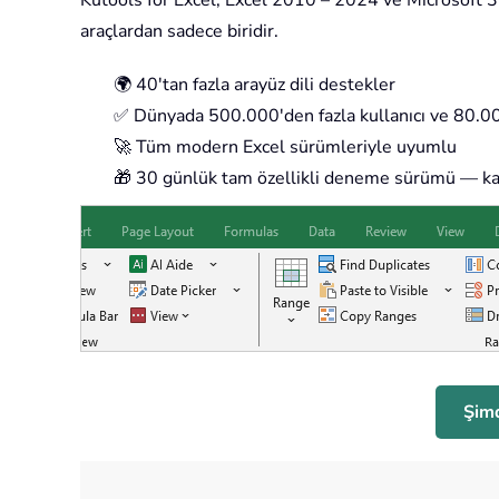
Kutools for Excel, Excel 2010 – 2024 ve Microsoft 365
araçlardan sadece biridir.
🌍 40'tan fazla arayüz dili destekler
✅ Dünyada 500.000'den fazla kullanıcı ve 80.000
🚀 Tüm modern Excel sürümleriyle uyumlu
🎁 30 günlük tam özellikli deneme sürümü — kay
Şimd