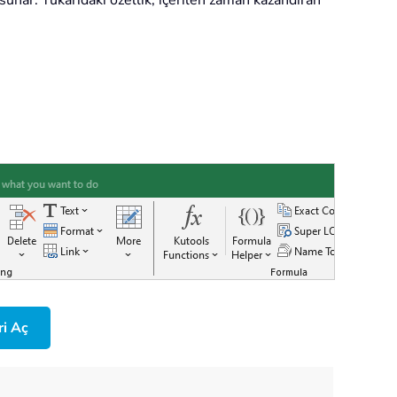
sunar. Yukarıdaki özellik, içerilen zaman kazandıran
ri Aç