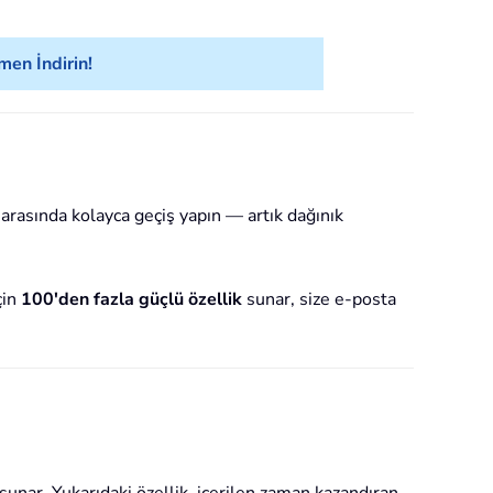
en İndirin!
 arasında kolayca geçiş yapın — artık dağınık
çin
100'den fazla güçlü özellik
sunar, size e-posta