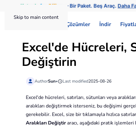
Kutools
for
Office
— Bir Paket. Beş Araç.
Daha Fa
Skip to main content
ExtendOffice
Çözümler
İndir
Fiyat
Excel'de Hücreleri, S
Değiştirin
Author
Sun
•
Last modified
2025-08-26
Excel'de hücreleri, satırları, sütunları veya aralıkla
aralıkları değiştirmek isterseniz, bu değişimi gerçek
gerekebilir. Excel, size bir tıklamayla hızlıca satır
Aralıkları Değiştir
aracı, aşağıdaki pratik işlemleri