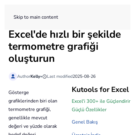
ExtendOffice
Skip to main content
Excel'de hızlı bir şekilde
termometre grafiği
oluşturun
Author
Kelly
•
Last modified
2025-08-26
Kutools for Excel
Gösterge
grafiklerinden biri olan
Excel'i 300+ ile Güçlendirir
termometre grafiği,
Güçlü Özellikler
genellikle mevcut
Genel Bakış
değeri ve yüzde olarak
hedef değeri