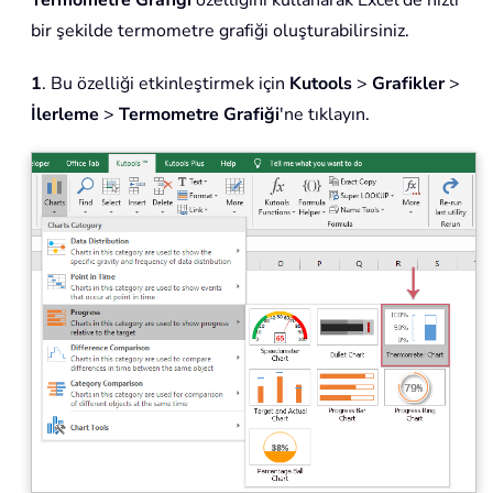
Termometre Grafiği
özelliğini kullanarak Excel'de hızlı
bir şekilde termometre grafiği oluşturabilirsiniz.
1
. Bu özelliği etkinleştirmek için
Kutools
>
Grafikler
>
İlerleme
>
Termometre Grafiği
'ne tıklayın.