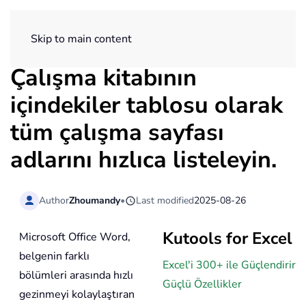
ExtendOffice
Skip to main content
Çalışma kitabının
içindekiler tablosu olarak
tüm çalışma sayfası
adlarını hızlıca listeleyin.
Author
Zhoumandy
•
Last modified
2025-08-26
Kutools for Excel
Microsoft Office Word,
belgenin farklı
Excel'i 300+ ile Güçlendirir
bölümleri arasında hızlı
Güçlü Özellikler
gezinmeyi kolaylaştıran