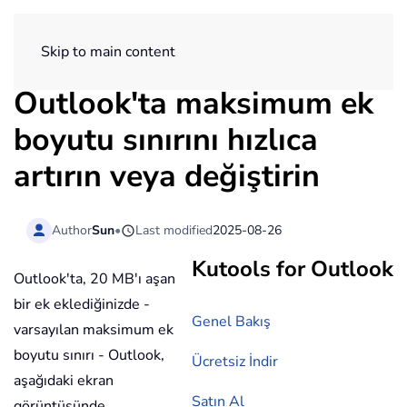
ExtendOffice
Skip to main content
Outlook'ta maksimum ek
boyutu sınırını hızlıca
artırın veya değiştirin
Author
Sun
•
Last modified
2025-08-26
Kutools for Outlook
Outlook'ta, 20 MB'ı aşan
bir ek eklediğinizde -
Genel Bakış
varsayılan maksimum ek
boyutu sınırı - Outlook,
Ücretsiz İndir
aşağıdaki ekran
Satın Al
görüntüsünde