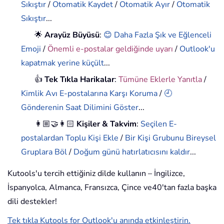
Sıkıştır
/
Otomatik Kaydet
/
Otomatik Ayır
/
Otomatik
Sıkıştır
...
🌟
Arayüz Büyüsü
:
😊 Daha Fazla Şık ve Eğlenceli
Emoji
/
Önemli e-postalar geldiğinde uyarı
/
Outlook'u
kapatmak yerine küçült
...
👍
Tek Tıkla Harikalar
:
Tümüne Eklerle Yanıtla
/
Kimlik Avı E-postalarına Karşı Koruma
/
🕘
Gönderenin Saat Dilimini Göster
...
👩🏼‍🤝‍👩🏻
Kişiler & Takvim
:
Seçilen E-
postalardan Toplu Kişi Ekle
/
Bir Kişi Grubunu Bireysel
Gruplara Böl
/
Doğum günü hatırlatıcısını kaldır
...
Kutools'u tercih ettiğiniz dilde kullanın – İngilizce,
İspanyolca, Almanca, Fransızca, Çince ve40'tan fazla başka
dili destekler!
Tek tıkla Kutools for Outlook'u anında etkinleştirin.