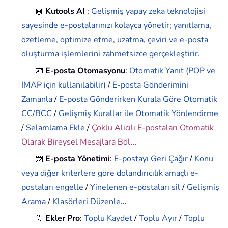
🤖
Kutools AI
:
Gelişmiş yapay zeka teknolojisi
sayesinde e-postalarınızı kolayca yönetir; yanıtlama,
özetleme, optimize etme, uzatma, çeviri ve e-posta
oluşturma işlemlerini zahmetsizce gerçekleştirir.
📧
E-posta Otomasyonu
:
Otomatik Yanıt (POP ve
IMAP için kullanılabilir)
/
E-posta Gönderimini
Zamanla
/
E-posta Gönderirken Kurala Göre Otomatik
CC/BCC
/
Gelişmiş Kurallar ile Otomatik Yönlendirme
/
Selamlama Ekle
/
Çoklu Alıcılı E-postaları Otomatik
Olarak Bireysel Mesajlara Böl
...
📨
E-posta Yönetimi
:
E-postayı Geri Çağır
/
Konu
veya diğer kriterlere göre dolandırıcılık amaçlı e-
postaları engelle
/
Yinelenen e-postaları sil
/
Gelişmiş
Arama
/
Klasörleri Düzenle
...
📁
Ekler Pro
:
Toplu Kaydet
/
Toplu Ayır
/
Toplu