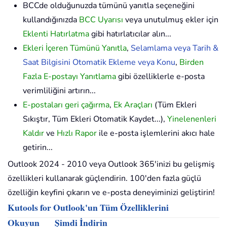
BCCde olduğunuzda tümünü yanıtla seçeneğini
kullandığınızda
BCC Uyarısı
veya unutulmuş ekler için
Eklenti Hatırlatma
gibi hatırlatıcılar alın...
Ekleri İçeren Tümünü Yanıtla
,
Selamlama veya Tarih &
Saat Bilgisini Otomatik Ekleme veya Konu
,
Birden
Fazla E-postayı Yanıtlama
gibi özelliklerle e-posta
verimliliğini artırın...
E-postaları geri çağırma
,
Ek Araçları
(Tüm Ekleri
Sıkıştır, Tüm Ekleri Otomatik Kaydet...),
Yinelenenleri
Kaldır
ve
Hızlı Rapor
ile e-posta işlemlerini akıcı hale
getirin...
Outlook 2024 - 2010 veya Outlook 365'inizi bu gelişmiş
özellikleri kullanarak güçlendirin. 100'den fazla güçlü
özelliğin keyfini çıkarın ve e-posta deneyiminizi geliştirin!
Kutools for Outlook'un Tüm Özelliklerini
Okuyun
Şimdi İndirin