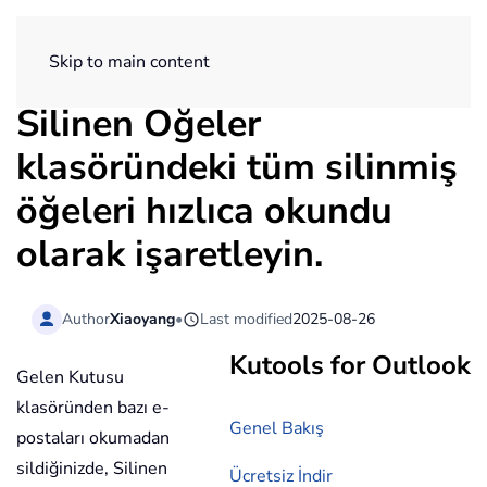
ExtendOffice
Skip to main content
Silinen Öğeler
klasöründeki tüm silinmiş
öğeleri hızlıca okundu
olarak işaretleyin.
Author
Xiaoyang
•
Last modified
2025-08-26
Kutools for Outlook
Gelen Kutusu
klasöründen bazı e-
Genel Bakış
postaları okumadan
sildiğinizde, Silinen
Ücretsiz İndir