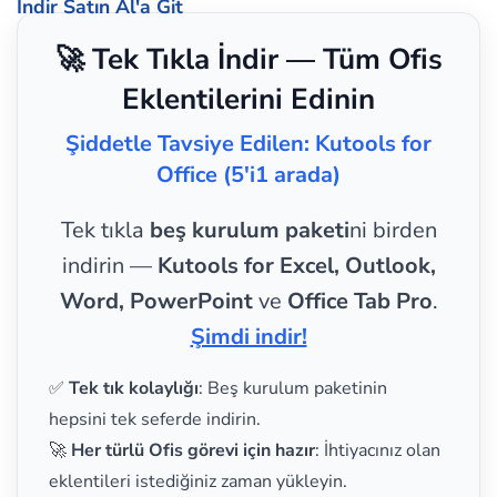
İndir
Satın Al'a Git
🚀 Tek Tıkla İndir — Tüm Ofis
Eklentilerini Edinin
Şiddetle Tavsiye Edilen: Kutools for
Office (5'i1 arada)
Tek tıkla
beş kurulum paketi
ni birden
indirin —
Kutools for Excel, Outlook,
Word, PowerPoint
ve
Office Tab Pro
.
Şimdi indir!
✅
Tek tık kolaylığı
: Beş kurulum paketinin
hepsini tek seferde indirin.
🚀
Her türlü Ofis görevi için hazır
: İhtiyacınız olan
eklentileri istediğiniz zaman yükleyin.