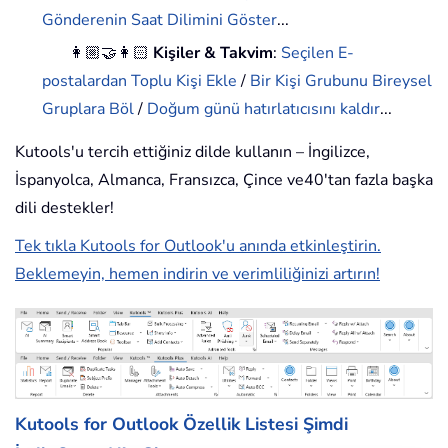
Gönderenin Saat Dilimini Göster
...
👩🏼‍🤝‍👩🏻
Kişiler & Takvim
:
Seçilen E-
postalardan Toplu Kişi Ekle
/
Bir Kişi Grubunu Bireysel
Gruplara Böl
/
Doğum günü hatırlatıcısını kaldır
...
Kutools'u tercih ettiğiniz dilde kullanın – İngilizce,
İspanyolca, Almanca, Fransızca, Çince ve40'tan fazla başka
dili destekler!
Tek tıkla Kutools for Outlook'u anında etkinleştirin.
Beklemeyin, hemen indirin ve verimliliğinizi artırın!
Kutools for Outlook Özellik Listesi
Şimdi