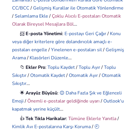
Zamanla
/
E-posta Gönderirken Kurala Göre Otomatik
CC/BCC
/
Gelişmiş Kurallar ile Otomatik Yönlendirme
/
Selamlama Ekle
/
Çoklu Alıcılı E-postaları Otomatik
Olarak Bireysel Mesajlara Böl
...
📨
E-posta Yönetimi
:
E-postayı Geri Çağır
/
Konu
veya diğer kriterlere göre dolandırıcılık amaçlı e-
postaları engelle
/
Yinelenen e-postaları sil
/
Gelişmiş
Arama
/
Klasörleri Düzenle
...
📁
Ekler Pro
:
Toplu Kaydet
/
Toplu Ayır
/
Toplu
Sıkıştır
/
Otomatik Kaydet
/
Otomatik Ayır
/
Otomatik
Sıkıştır
...
🌟
Arayüz Büyüsü
:
😊 Daha Fazla Şık ve Eğlenceli
Emoji
/
Önemli e-postalar geldiğinde uyarı
/
Outlook'u
kapatmak yerine küçült
...
👍
Tek Tıkla Harikalar
:
Tümüne Eklerle Yanıtla
/
Kimlik Avı E-postalarına Karşı Koruma
/
🕘