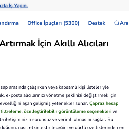
zla İş Yapın.
landırma
Office İpuçları (5300)
Destek
Ar
rtırmak İçin Akıllı Alıcıları
esap arasında çalışırken veya kapsamlı kişi listeleriyle
ok
, e-posta alıcılarınızı yönetme şeklinizi değiştirmek için
levselliğini aşan gelişmiş yetenekler sunar.
Çapraz hesap
 filtreleme
,
özelleştirilebilir görüntüleme seçenekleri
ve
ta iletişiminizin sorunsuz ve verimli olmasını sağlar. Bu
olduğunu, nasıl etkinleştirileceğini ve güçlü özelliklerinden en