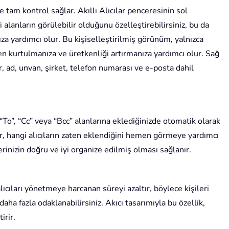
ne tam kontrol sağlar. Akıllı Alıcılar penceresinin sol
alanların görülebilir olduğunu özelleştirebilirsiniz, bu da
ıza yardımcı olur. Bu kişiselleştirilmiş görünüm, yalnızca
den kurtulmanıza ve üretkenliği artırmanıza yardımcı olur. Sağ
, ad, unvan, şirket, telefon numarası ve e-posta dahil
ri “To”, “Cc” veya “Bcc” alanlarına eklediğinizde otomatik olarak
er, hangi alıcıların zaten eklendiğini hemen görmeye yardımcı
lerinizin doğru ve iyi organize edilmiş olması sağlanır.
alıcıları yönetmeye harcanan süreyi azaltır, böylece kişileri
a fazla odaklanabilirsiniz. Akıcı tasarımıyla bu özellik,
irir.