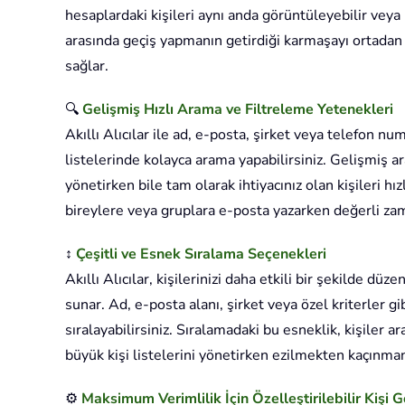
hesaplardaki kişileri aynı anda görüntüleyebilir veya 
arasında geçiş yapmanın getirdiği karmaşayı ortadan k
sağlar.
🔍
Gelişmiş Hızlı Arama ve Filtreleme Yetenekleri
Akıllı Alıcılar ile ad, e-posta, şirket veya telefon nu
listelerinde kolayca arama yapabilirsiniz. Gelişmiş ar
yönetirken bile tam olarak ihtiyacınız olan kişileri hız
bireylere veya gruplara e-posta yazarken değerli zam
↕️
Çeşitli ve Esnek Sıralama Seçenekleri
Akıllı Alıcılar, kişilerinizi daha etkili bir şekilde d
sunar. Ad, e-posta alanı, şirket veya özel kriterler gi
sıralayabilirsiniz. Sıralamadaki bu esneklik, kişiler a
büyük kişi listelerini yönetirken ezilmekten kaçınman
⚙️
Maksimum Verimlilik İçin Özelleştirilebilir Kişi