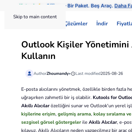
Kutools
for
Office
— Bir Paket. Beş Araç.
Daha Fa
Skip to main content
ExtendOffice
Çözümler
İndir
Fiyat
Outlook Kişiler Yönetimini A
Kullanın
Author
Zhoumandy
•
Last modified
2025-08-26
E-posta alıcılarını yönetmek, özellikle birden fazla h
uğraşırken zahmetli bir iş olabilir.
Kutools for Outlo
Akıllı Alıcılar
özelliğini sunar ve Outlook'un yerel iş
kişilerine erişim
,
gelişmiş arama
,
kolay sıralama ve
sezgisel görsel göstergeler
ile
Akıllı Alıcılar
, e-pos
kılavuz, Akıllı Alıcıların neden vazgeçilmez bir araç 