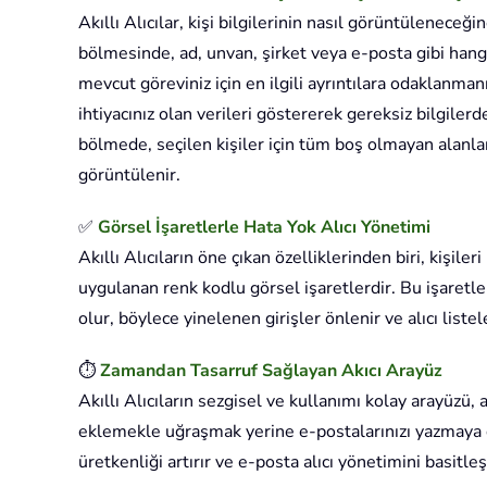
Akıllı Alıcılar, kişi bilgilerinin nasıl görüntüleneceği
bölmesinde, ad, unvan, şirket veya e-posta gibi hangi 
mevcut göreviniz için en ilgili ayrıntılara odaklanman
ihtiyacınız olan verileri göstererek gereksiz bilgiler
bölmede, seçilen kişiler için tüm boş olmayan alanlar
görüntülenir.
✅
Görsel İşaretlerle Hata Yok Alıcı Yönetimi
Akıllı Alıcıların öne çıkan özelliklerinden biri, kişile
uygulanan renk kodlu görsel işaretlerdir. Bu işaretl
olur, böylece yinelenen girişler önlenir ve alıcı liste
⏱️
Zamandan Tasarruf Sağlayan Akıcı Arayüz
Akıllı Alıcıların sezgisel ve kullanımı kolay arayüzü, 
eklemekle uğraşmak yerine e-postalarınızı yazmaya dah
üretkenliği artırır ve e-posta alıcı yönetimini basitleşt