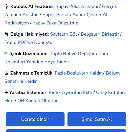
🤖
Kutools AI Features
:
Yapay Zeka Asistanı
/
Gerçek
Zamanlı Asistan
/
Süper Parlat
/
Süper Çeviri
/
AI
Redaksiyon
/
Yapay Zeka Düzeltme
📘
Belge Hakimiyeti
:
Sayfaları Böl
/
Belgeleri Birleştir
/
Toplu PDF'ye Dönüştür
✏
İçerik Düzenleme
:
Toplu Bul ve Değiştir
/
Tüm
Resimleri Yeniden Boyutlandır
🧹
Zahmetsiz Temizlik
:
Fazla Boşlukları Kaldır
/
Bölüm
Sonlarını Kaldır
➕
Yaratıcı Eklemler
:
Binlik Ayırıcıları Ekle
/
Onay Kutuları
Ekle
/
QR Kodları Oluştur
Ücretsiz İndir
Şimdi Satın Al