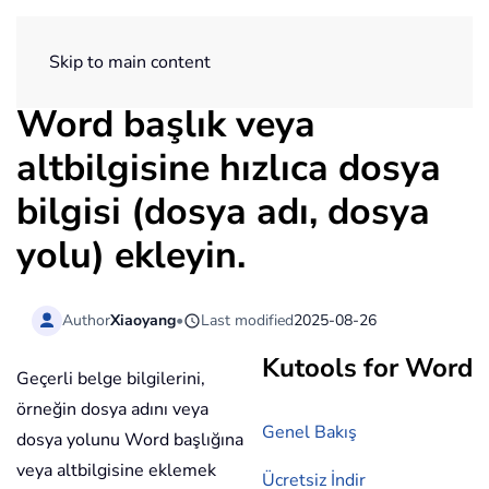
ExtendOffice
Skip to main content
Word başlık veya
altbilgisine hızlıca dosya
bilgisi (dosya adı, dosya
yolu) ekleyin.
Author
Xiaoyang
•
Last modified
2025-08-26
Kutools for Word
Geçerli belge bilgilerini,
örneğin dosya adını veya
Genel Bakış
dosya yolunu Word başlığına
veya altbilgisine eklemek
Ücretsiz İndir