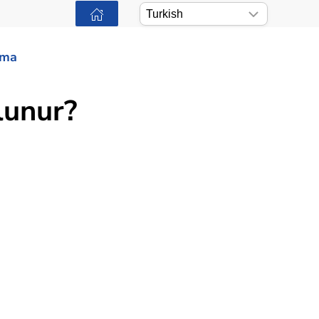
ama
lunur?