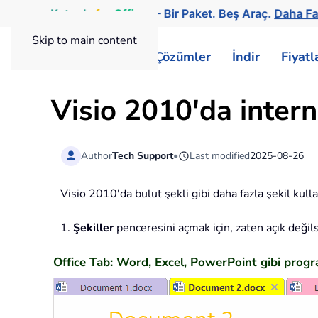
Kutools
for
Office
— Bir Paket. Beş Araç.
Daha Fa
Skip to main content
ExtendOffice
Çözümler
İndir
Fiyat
Visio 2010'da intern
Author
Tech Support
•
Last modified
2025-08-26
Visio 2010'da bulut şekli gibi daha fazla şekil kull
1.
Şekiller
penceresini açmak için, zaten açık değil
Office Tab: Word, Excel, PowerPoint gibi progra