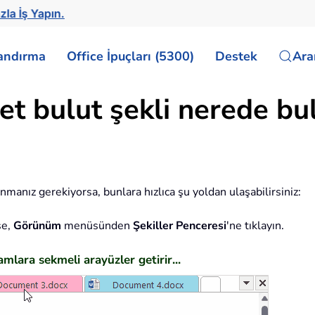
zla İş Yapın.
landırma
Office İpuçları (5300)
Destek
Ar
et bulut şekli nerede bu
anmanız gerekiyorsa, bunlara hızlıca şu yoldan ulaşabilirsiniz:
se,
Görünüm
menüsünden
Şekiller Penceresi
'ne tıklayın.
mlara sekmeli arayüzler getirir...