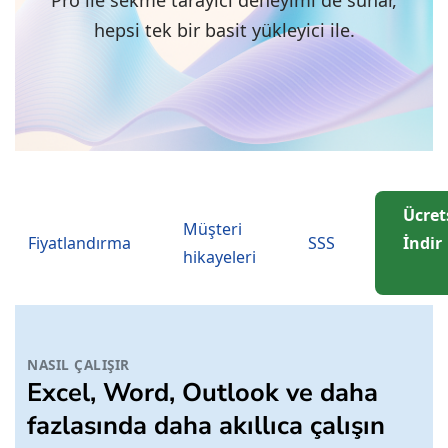
Pro ile sekme tarayıcı deneyimi de sunar,
hepsi tek bir basit yükleyici ile.
Ücret
Müşteri
Fiyatlandırma
SSS
İndir
hikayeleri
NASIL ÇALIŞIR
Excel, Word, Outlook ve daha
fazlasında daha akıllıca çalışın