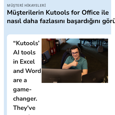
MÜŞTERI HIKAYELERI
Müşterilerin Kutools for Office ile
nasıl daha fazlasını başardığını gör
“AI-powered
proofreading
in Word
caught
mistakes I
never would
have
spotted, and