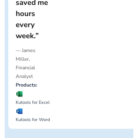
the Merge
Cells tool in
Excel
streamlined
my data
cleanup like
nothing
else.”
— Sarah Patel,
Editor
Products:
Kutools for Word
Kutools for Excel