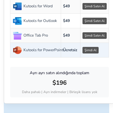
Kutools for Word
$49
Şimdi Satın Al
Kutools for Outlook
$49
Şimdi Satın Al
Office Tab Pro
$49
Şimdi Satın Al
Kutools for PowerPoint
Ücretsiz
Şimdi Al
Ayrı ayrı satın alındığında toplam
$196
Daha pahalı | Ayrı indirmeler | Birleşik lisans yok