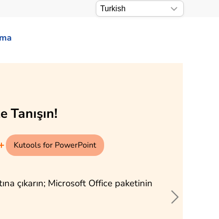
ama
yor!