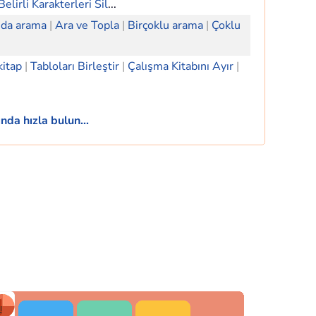
Belirli Karakterleri Sil
...
ında arama
|
Ara ve Topla
|
Birçoklu arama
|
Çoklu
kitap
|
Tabloları Birleştir
|
Çalışma Kitabını Ayır
|
nda hızla bulun...