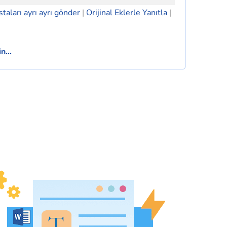
taları ayrı ayrı gönder
|
Orijinal Eklerle Yanıtla
|
.
n...