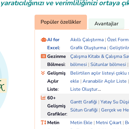
yaratıcılığınızı ve verimliliğinizi ortaya çı
Popüler özellikler
Avantajlar
AI for
Akıllı Çalıştırma
|
Özel Form
Excel
:
Grafik Oluşturma
|
Geliştiril
Gezinme
Çalışma Kitabı & Çalışma Sa
Bölmesi
:
bölmesi
|
Sütunlar bölmesi
|
Gelişmiş
Belirtilen açılır listeyi çoklu
Açılır
ekle
|
Aranabilir Açılır Liste
|
Liste
:
Liste Oluştur
...
60+
Gantt Grafiği
|
Yatay Su Düş
Gelişmiş
Sütun Grafiği
|
Gerçek ve He
Grafikler
:
Metin
Metin Ekle
|
Metni Çıkart
|
Be