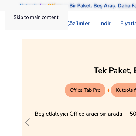
Kutools
for
Office
— Bir Paket. Beş Araç.
Daha Faz
Skip to main content
ExtendOffice
Çözümler
İndir
Fiyat
Excel, Word ve Outlook'ta AI:
AI for Excel
AI for O
Ücretsiz
ChatGPT'yi Excel ile entegre
E-posta iş
ederek, gelişmiş veri analizi
Asistanı i
yapmanıza, kod üretmenize ve özel
yanıt veri
formüller oluşturmanıza olanak
postaları ç
tanır … doğrudan Excel'in
içerikleri 
ortamında.