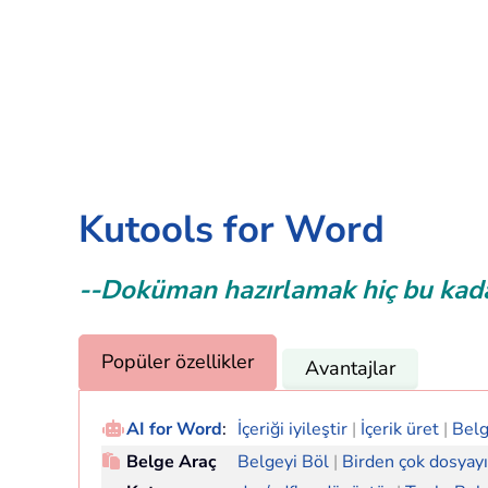
Kutools for Word
--Doküman hazırlamak hiç bu kada
Popüler özellikler
Avantajlar
AI for Word
:
İçeriği iyileştir
|
İçerik üret
|
Belg
Belge Araç
Belgeyi Böl
|
Birden çok dosyayı 