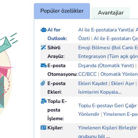
Popüler özellikler
Avantajlar
AI for
AI ile E-postalara Yanıtla
|
A
Outlook
:
Özeti
|
AI ile E-postaları Çe
Sihirli
Emoji Bölmesi (Bol Canlı E
Arayüz
:
Entegrasyon (Tüm açık gör
E-posta
Dışarıda (Otomatik Yanıt)
|
Otomasyonu
:
CC/BCC
|
Otomatik Yönle
E-posta
Ekleri Kaydet
|
Ekleri Ayır
|
Ekleri
:
İsimlerini Kopyala
...
Toplu E-
Toplu E-postayı Geri Çağır
posta
Yönlendir
|
Yinelenen E-pos
İşleme
:
Kişiler
:
Yinelenen Kişileri Birleştir
grubunu böl
...