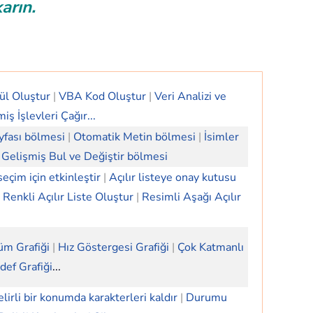
karın.
ül Oluştur
|
VBA Kod Oluştur
|
Veri Analizi ve
miş İşlevleri Çağır...
yfası bölmesi
|
Otomatik Metin bölmesi
|
İsimler
Gelişmiş Bul ve Değiştir bölmesi
 seçim için etkinleştir
|
Açılır listeye onay kutusu
Renkli Açılır Liste Oluştur
|
Resimli Aşağı Açılır
üm Grafiği
|
Hız Göstergesi Grafiği
|
Çok Katmanlı
def Grafiği
...
lirli bir konumda karakterleri kaldır
|
Durumu