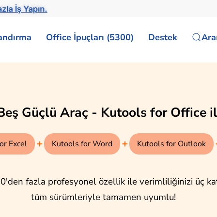
la İş Yapın.
landırma
Office İpuçları (5300)
Destek
Ar
 İş yaşamınıza yepyeni ilhamlar katı
utlook
AI for Word
Ücretsiz
Ücretsiz
leminizi AI E-posta
Yapay zeka destekli
le dönüştürün! Hızlıca
içgörülerle yazınızı
n, özetleyin ve e-
güçlendirin: etkileyici içerikler
eşitli dillerde çevirin;
oluşturun, stilinizi ve
verimli hale getirin.
dilbilginizi iyileştirin,
özetlemeyi çok kolaylaştırın.