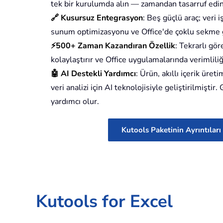
tek bir kurulumda alın — zamandan tasarruf edin,
🔗 Kusursuz Entegrasyon
: Beş güçlü araç; veri
sunum optimizasyonu ve Office'de çoklu sekme gezi
⚡500+ Zaman Kazandıran Özellik
: Tekrarlı gör
kolaylaştırır ve Office uygulamalarında verimliliği 
🤖 AI Destekli Yardımcı
: Ürün, akıllı içerik üreti
veri analizi için AI teknolojisiyle geliştirilmişti
yardımcı olur.
Kutools Paketinin Ayrıntıları
Kutools for Excel