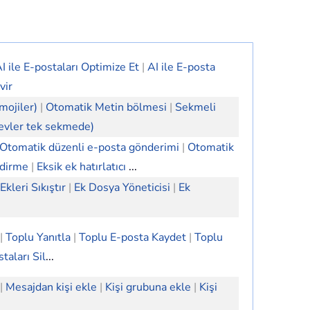
I ile E-postaları Optimize Et
|
AI ile E-posta
vir
mojiler)
|
Otomatik Metin bölmesi
|
Sekmeli
evler tek sekmede)
Otomatik düzenli e-posta gönderimi
|
Otomatik
ndirme
|
Eksik ek hatırlatıcı
...
Ekleri Sıkıştır
|
Ek Dosya Yöneticisi
|
Ek
|
Toplu Yanıtla
|
Toplu E-posta Kaydet
|
Toplu
taları Sil
...
|
Mesajdan kişi ekle
|
Kişi grubuna ekle
|
Kişi