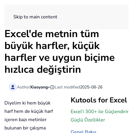
ExtendOffice
Skip to main content
Excel'de metnin tüm
büyük harfler, küçük
harfler ve uygun biçime
hızlıca değiştirin
Author
Xiaoyang
•
Last modified
2025-08-26
Kutools for Excel
Diyelim ki hem büyük
harf hem de küçük harf
Excel'i 300+ ile Güçlendirir
içeren bazı metinler
Güçlü Özellikler
bulunan bir çalışma
Genel Bakış