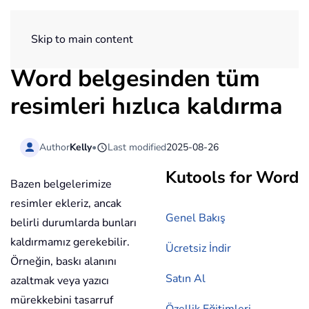
ExtendOffice
Skip to main content
Word belgesinden tüm
resimleri hızlıca kaldırma
Author
Kelly
•
Last modified
2025-08-26
Kutools for Word
Bazen belgelerimize
resimler ekleriz, ancak
Genel Bakış
belirli durumlarda bunları
kaldırmamız gerekebilir.
Ücretsiz İndir
Örneğin, baskı alanını
Satın Al
azaltmak veya yazıcı
mürekkebini tasarruf