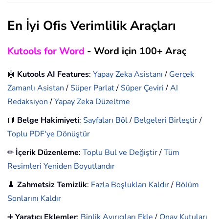
En İyi Ofis Verimlilik Araçları
Kutools for Word
- Word için 100+ Araç
🤖
Kutools AI Features
:
Yapay Zeka Asistanı
/
Gerçek
Zamanlı Asistan
/
Süper Parlat
/
Süper Çeviri
/
AI
Redaksiyon
/
Yapay Zeka Düzeltme
📘
Belge Hakimiyeti
:
Sayfaları Böl
/
Belgeleri Birleştir
/
Toplu PDF'ye Dönüştür
✏
İçerik Düzenleme
:
Toplu Bul ve Değiştir
/
Tüm
Resimleri Yeniden Boyutlandır
🧹
Zahmetsiz Temizlik
:
Fazla Boşlukları Kaldır
/
Bölüm
Sonlarını Kaldır
➕
Yaratıcı Eklemler
:
Binlik Ayırıcıları Ekle
/
Onay Kutuları