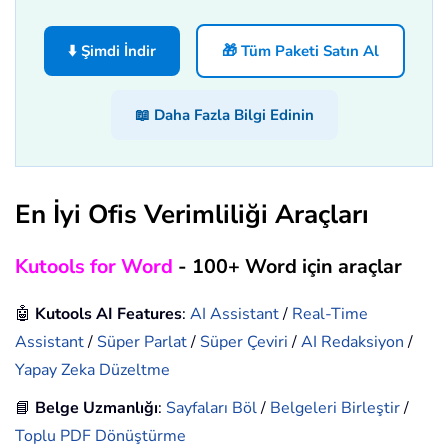
⬇️ Şimdi İndir
🎁 Tüm Paketi Satın Al
📖 Daha Fazla Bilgi Edinin
En İyi Ofis Verimliliği Araçları
Kutools for Word
- 100+ Word için araçlar
🤖
Kutools AI Features
:
AI Assistant
/
Real-Time
Assistant
/
Süper Parlat
/
Süper Çeviri
/
AI Redaksiyon
/
Yapay Zeka Düzeltme
📘
Belge Uzmanlığı
:
Sayfaları Böl
/
Belgeleri Birleştir
/
Toplu PDF Dönüştürme