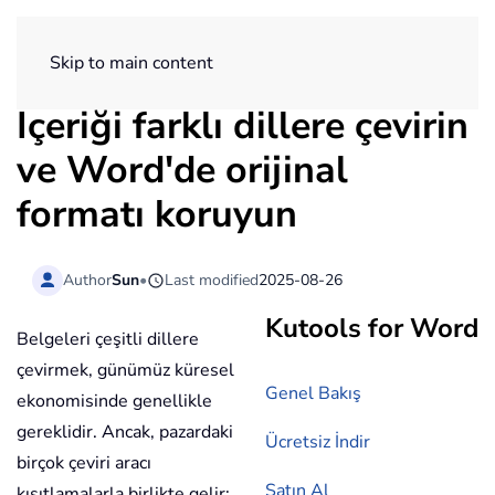
ExtendOffice
Skip to main content
İçeriği farklı dillere çevirin
ve Word'de orijinal
formatı koruyun
Author
Sun
•
Last modified
2025-08-26
Kutools for Word
Belgeleri çeşitli dillere
çevirmek, günümüz küresel
Genel Bakış
ekonomisinde genellikle
gereklidir. Ancak, pazardaki
Ücretsiz İndir
birçok çeviri aracı
Satın Al
kısıtlamalarla birlikte gelir;