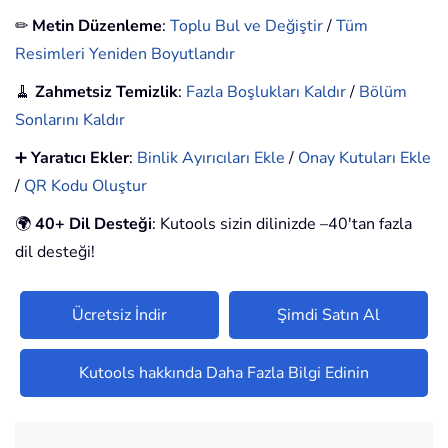
✏
Metin Düzenleme
:
Toplu Bul ve Değiştir
/
Tüm
Resimleri Yeniden Boyutlandır
🧹
Zahmetsiz Temizlik
:
Fazla Boşlukları Kaldır
/
Bölüm
Sonlarını Kaldır
➕
Yaratıcı Ekler
:
Binlik Ayırıcıları Ekle
/
Onay Kutuları Ekle
/
QR Kodu Oluştur
🌍
40+ Dil Desteği
: Kutools sizin dilinizde –40'tan fazla
dil desteği!
Ücretsiz İndir
Şimdi Satın Al
Kutools hakkında Daha Fazla Bilgi Edinin