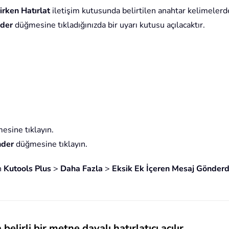
irken Hatırlat
iletişim kutusunda belirtilen anahtar kelimelerde
der
düğmesine tıkladığınızda bir uyarı kutusu açılacaktır.
sine tıklayın.
nder
düğmesine tıklayın.
en
Kutools Plus
>
Daha Fazla
>
Eksik Ek İçeren Mesaj Gönderd
irli bir metne dayalı hatırlatıcı açılır