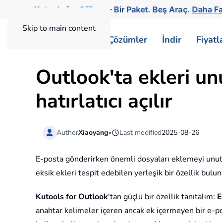
Kutools
for
Office
— Bir Paket. Beş Araç.
Daha Fa
Skip to main content
ExtendOffice
Çözümler
İndir
Fiyat
Outlook'ta ekleri un
hatırlatıcı açılır
Author
Xiaoyang
•
Last modified
2025-08-26
E-posta gönderirken önemli dosyaları eklemeyi unut
eksik ekleri tespit edebilen yerleşik bir özellik bulun
Kutools for Outlook
'tan güçlü bir özellik tanıtalım:
E
anahtar kelimeler içeren ancak ek içermeyen bir e-po