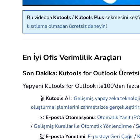
Bu videoda
Kutools
/
Kutools Plus
sekmesini keşfed
kısıtlama olmadan ücretsiz deneyin
!
En İyi Ofis Verimlilik Araçları
Son Dakika: Kutools for Outlook Ücret
Yepyeni Kutools for Outlook ile100'den fazla 
🤖
Kutools AI
:
Gelişmiş yapay zeka teknoloji
oluşturma işlemlerini zahmetsizce gerçekleştirir
📧
E-posta Otomasyonu
:
Otomatik Yanıt (POP
/
Gelişmiş Kurallar ile Otomatik Yönlendirme
/
S
📨
E-posta Yönetimi
:
E-postayı Geri Çağır
/
K