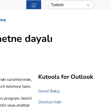
ama
metne dayalı
Kutools for Outlook
raki sürümlerinde,
rli kelimeyi tanır.
Genel Bakış
cı program, belirli
Ücretsiz İndir
etin veya anahtar