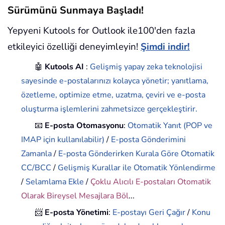
Sürümünü Sunmaya Başladı!
Yepyeni Kutools for Outlook ile100'den fazla
etkileyici özelliği deneyimleyin!
Şimdi indir!
🤖
Kutools AI
:
Gelişmiş yapay zeka teknolojisi
sayesinde e-postalarınızı kolayca yönetir; yanıtlama,
özetleme, optimize etme, uzatma, çeviri ve e-posta
oluşturma işlemlerini zahmetsizce gerçekleştirir.
📧
E-posta Otomasyonu
:
Otomatik Yanıt (POP ve
IMAP için kullanılabilir)
/
E-posta Gönderimini
Zamanla
/
E-posta Gönderirken Kurala Göre Otomatik
CC/BCC
/
Gelişmiş Kurallar ile Otomatik Yönlendirme
/
Selamlama Ekle
/
Çoklu Alıcılı E-postaları Otomatik
Olarak Bireysel Mesajlara Böl
...
📨
E-posta Yönetimi
:
E-postayı Geri Çağır
/
Konu