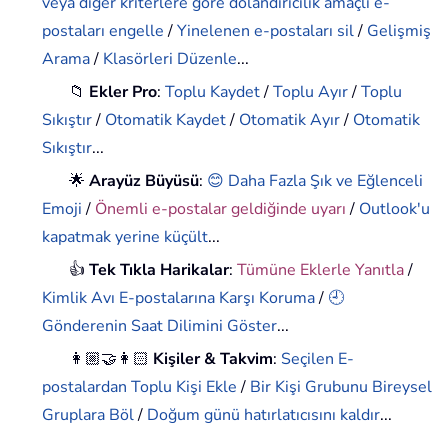
veya diğer kriterlere göre dolandırıcılık amaçlı e-
postaları engelle
/
Yinelenen e-postaları sil
/
Gelişmiş
Arama
/
Klasörleri Düzenle
...
📁
Ekler Pro
:
Toplu Kaydet
/
Toplu Ayır
/
Toplu
Sıkıştır
/
Otomatik Kaydet
/
Otomatik Ayır
/
Otomatik
Sıkıştır
...
🌟
Arayüz Büyüsü
:
😊 Daha Fazla Şık ve Eğlenceli
Emoji
/
Önemli e-postalar geldiğinde uyarı
/
Outlook'u
kapatmak yerine küçült
...
👍
Tek Tıkla Harikalar
:
Tümüne Eklerle Yanıtla
/
Kimlik Avı E-postalarına Karşı Koruma
/
🕘
Gönderenin Saat Dilimini Göster
...
👩🏼‍🤝‍👩🏻
Kişiler & Takvim
:
Seçilen E-
postalardan Toplu Kişi Ekle
/
Bir Kişi Grubunu Bireysel
Gruplara Böl
/
Doğum günü hatırlatıcısını kaldır
...