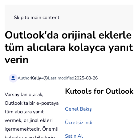
ExtendOffice
Skip to main content
Outlook'da orijinal eklerle
tüm alıcılara kolayca yanıt
verin
Author
Kelly
•
Last modified
2025-08-26
Kutools for Outlook
Varsayılan olarak,
Outlook'ta bir e-postaya
Genel Bakış
tüm alıcılara yanıt
vermek, orijinal ekleri
Ücretsiz İndir
içermemektedir. Önemli
Satın Al
belgelerin ve bilgilerin