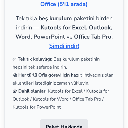
Office (5'i1 arada)
Tek tıkla
beş kurulum paketi
ni birden
indirin —
Kutools for Excel, Outlook,
Word, PowerPoint
ve
Office Tab Pro
.
Şimdi indir!
✅
Tek tık kolaylığı
: Beş kurulum paketinin
hepsini tek seferde indirin.
🚀
Her türlü Ofis görevi için hazır
: İhtiyacınız olan
eklentileri istediğiniz zaman yükleyin.
🧰
Dahil olanlar
: Kutools for Excel / Kutools for
Outlook / Kutools for Word / Office Tab Pro /
Kutools for PowerPoint
Paket Hakkında