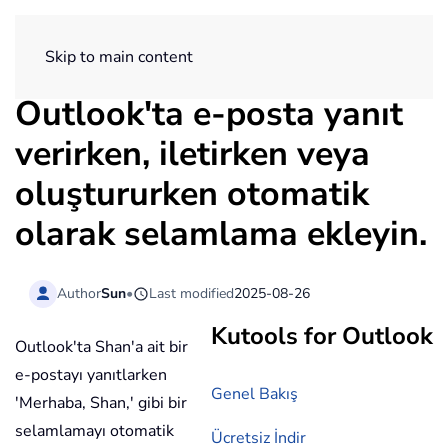
ExtendOffice
Skip to main content
Outlook'ta e-posta yanıt
verirken, iletirken veya
oluştururken otomatik
olarak selamlama ekleyin.
Author
Sun
•
Last modified
2025-08-26
Kutools for Outlook
Outlook'ta Shan'a ait bir
e-postayı yanıtlarken
Genel Bakış
'Merhaba, Shan,' gibi bir
selamlamayı otomatik
Ücretsiz İndir