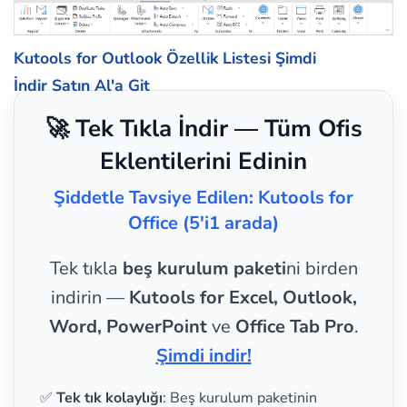
Kutools for Outlook Özellik Listesi
Şimdi
İndir
Satın Al'a Git
🚀 Tek Tıkla İndir — Tüm Ofis
Eklentilerini Edinin
Şiddetle Tavsiye Edilen: Kutools for
Office (5'i1 arada)
Tek tıkla
beş kurulum paketi
ni birden
indirin —
Kutools for Excel, Outlook,
Word, PowerPoint
ve
Office Tab Pro
.
Şimdi indir!
✅
Tek tık kolaylığı
: Beş kurulum paketinin