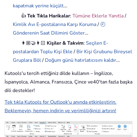
kapatmak yerine küçült
...
👍
Tek Tıkla Harikalar
:
Tümüne Eklerle Yanıtla
/
Kimlik Avı E-postalarına Karşı Koruma
/
🕘
Gönderenin Saat Dilimini Göster
...
👩🏼‍🤝‍👩🏻
Kişiler & Takvim
:
Seçilen E-
postalardan Toplu Kişi Ekle
/
Bir Kişi Grubunu Bireysel
Gruplara Böl
/
Doğum günü hatırlatıcısını kaldır
...
Kutools'u tercih ettiğiniz dilde kullanın – İngilizce,
İspanyolca, Almanca, Fransızca, Çince ve40'tan fazla başka
dili destekler!
Tek tıkla Kutools for Outlook'u anında etkinleştirin.
Beklemeyin, hemen indirin ve verimliliğinizi artırın!