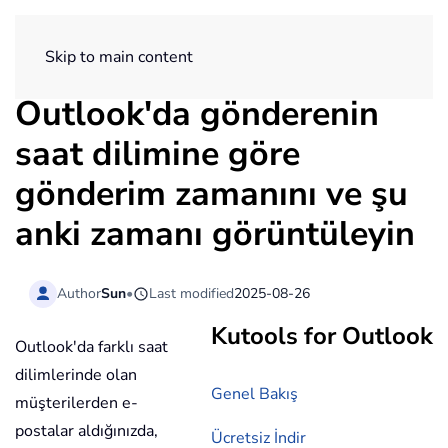
ExtendOffice
Skip to main content
Outlook'da gönderenin
saat dilimine göre
gönderim zamanını ve şu
anki zamanı görüntüleyin
Author
Sun
•
Last modified
2025-08-26
Kutools for Outlook
Outlook'da farklı saat
dilimlerinde olan
Genel Bakış
müşterilerden e-
postalar aldığınızda,
Ücretsiz İndir