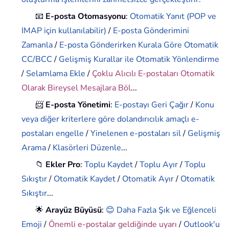
📧
E-posta Otomasyonu
:
Otomatik Yanıt (POP ve
IMAP için kullanılabilir)
/
E-posta Gönderimini
Zamanla
/
E-posta Gönderirken Kurala Göre Otomatik
CC/BCC
/
Gelişmiş Kurallar ile Otomatik Yönlendirme
/
Selamlama Ekle
/
Çoklu Alıcılı E-postaları Otomatik
Olarak Bireysel Mesajlara Böl
...
📨
E-posta Yönetimi
:
E-postayı Geri Çağır
/
Konu
veya diğer kriterlere göre dolandırıcılık amaçlı e-
postaları engelle
/
Yinelenen e-postaları sil
/
Gelişmiş
Arama
/
Klasörleri Düzenle
...
📁
Ekler Pro
:
Toplu Kaydet
/
Toplu Ayır
/
Toplu
Sıkıştır
/
Otomatik Kaydet
/
Otomatik Ayır
/
Otomatik
Sıkıştır
...
🌟
Arayüz Büyüsü
:
😊 Daha Fazla Şık ve Eğlenceli
Emoji
/
Önemli e-postalar geldiğinde uyarı
/
Outlook'u