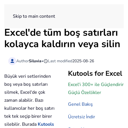
ExtendOffice
Skip to main content
Excel'de tüm boş satırları
kolayca kaldırın veya silin
Author
Siluvia
•
Last modified
2025-08-26
Kutools for Excel
Büyük veri setlerinden
boş veya boş satırları
Excel'i 300+ ile Güçlendirir
silmek, Excel'de çok
Güçlü Özellikler
zaman alabilir. Bazı
Genel Bakış
kullanıcılar her boş satırı
tek tek seçip birer birer
Ücretsiz İndir
silebilir. Burada
Kutools