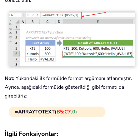
sonucu alın.
Not:
Yukarıdaki ilk formülde format argümanı atlanmıştır.
Ayrıca, aşağıdaki formülde gösterildiği gibi formatı da
girebiliriz:
=ARRAYTOTEXT(
B5:C7
,
0
)
İlgili Fonksiyonlar: