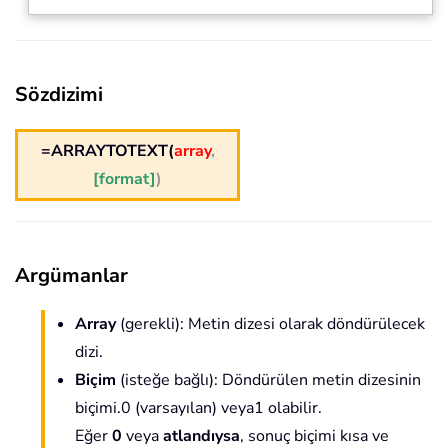
Sözdizimi
=ARRAYTOTEXT(
array
,
[format]
)
Argümanlar
Array
(gerekli): Metin dizesi olarak döndürülecek
dizi.
Biçim
(isteğe bağlı): Döndürülen metin dizesinin
biçimi.0 (varsayılan) veya1 olabilir.
Eğer
0
veya
atlandıysa
, sonuç biçimi kısa ve