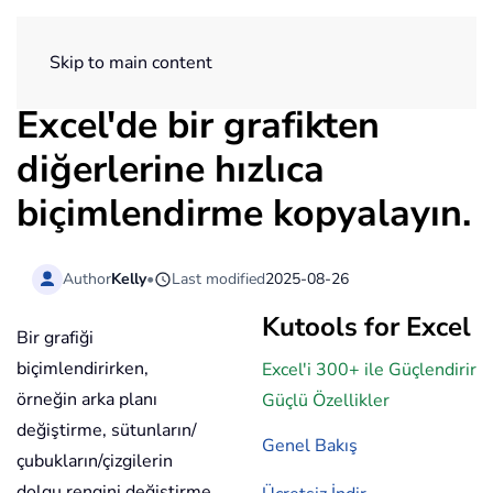
ExtendOffice
Skip to main content
Excel'de bir grafikten
diğerlerine hızlıca
biçimlendirme kopyalayın.
Author
Kelly
•
Last modified
2025-08-26
Kutools for Excel
Bir grafiği
biçimlendirirken,
Excel'i 300+ ile Güçlendirir
örneğin arka planı
Güçlü Özellikler
değiştirme, sütunların/
Genel Bakış
çubukların/çizgilerin
dolgu rengini değiştirme