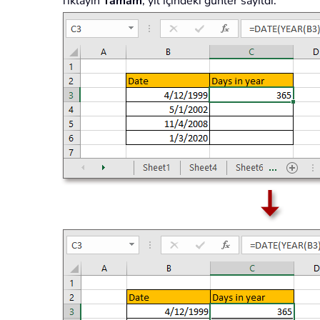
Tıklayın
Tamam
, yıl içindeki günler sayıldı.