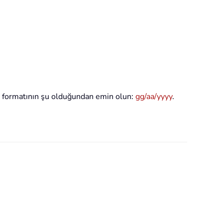
rih formatının şu olduğundan emin olun:
gg/aa/yyyy
.