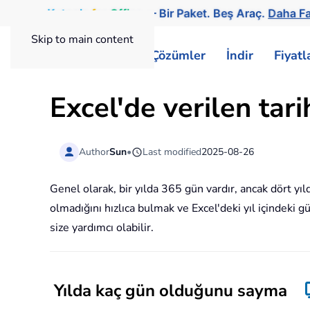
Kutools
for
Office
— Bir Paket. Beş Araç.
Daha Fa
Skip to main content
ExtendOffice
Çözümler
İndir
Fiyat
Excel'de verilen tari
Author
Sun
•
Last modified
2025-08-26
Genel olarak, bir yılda 365 gün vardır, ancak dört yılda
olmadığını hızlıca bulmak ve Excel'deki yıl içindeki g
size yardımcı olabilir.
Yılda kaç gün olduğunu sayma