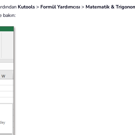
 ardından
Kutools
>
Formül Yardımcısı
>
Matematik & Trigonom
e bakın: