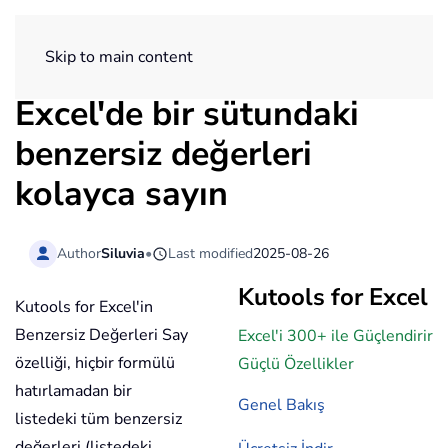
ExtendOffice
Skip to main content
Excel'de bir sütundaki
benzersiz değerleri
kolayca sayın
Author
Siluvia
•
Last modified
2025-08-26
Kutools for Excel
Kutools for Excel'in
Benzersiz Değerleri Say
Excel'i 300+ ile Güçlendirir
özelliği, hiçbir formülü
Güçlü Özellikler
hatırlamadan bir
Genel Bakış
listedeki tüm benzersiz
değerleri (listedeki